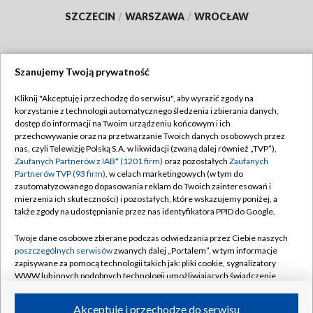
SZCZECIN
/
WARSZAWA
/
WROCŁAW
Szanujemy Twoją prywatność
Dołącz do nas:
Kliknij "Akceptuję i przechodzę do serwisu", aby wyrazić zgody na
korzystanie z technologii automatycznego śledzenia i zbierania danych,
TVP
dostęp do informacji na Twoim urządzeniu końcowym i ich
Abonament TVP
przechowywanie oraz na przetwarzanie Twoich danych osobowych przez
Regulamin TVP
nas, czyli Telewizję Polską S.A. w likwidacji (zwaną dalej również „TVP”),
Emisja w TVP
Polityka prywatności
Zaufanych Partnerów z IAB* (1201 firm)
oraz pozostałych
Zaufanych
Partnerów TVP (93 firm)
, w celach marketingowych (w tym do
Centrum informacji TVP
Moje zgody
zautomatyzowanego dopasowania reklam do Twoich zainteresowań i
mierzenia ich skuteczności) i pozostałych, które wskazujemy poniżej, a
Naziemna Telewizja Cyfrowa
Pomoc
także zgody na udostępnianie przez nas identyfikatora PPID do Google.
Sklep TVP
Biuro reklamy
Twoje dane osobowe zbierane podczas odwiedzania przez Ciebie naszych
Rada Programowa
Kontakt
poszczególnych serwisów
zwanych dalej „Portalem”, w tym informacje
zapisywane za pomocą technologii takich jak: pliki cookie, sygnalizatory
System NOS
WWW lub innych podobnych technologii umożliwiających świadczenie
dopasowanych i bezpiecznych usług, personalizację treści oraz reklam,
Informacje o nadawcy
Kanały
udostępnianie funkcji mediów społecznościowych oraz analizowanie
Akceptuję i przechodzę do serwisu