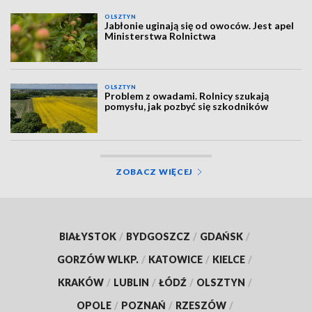
OLSZTYN
Jabłonie uginają się od owoców. Jest apel
Ministerstwa Rolnictwa
OLSZTYN
Problem z owadami. Rolnicy szukają
pomysłu, jak pozbyć się szkodników
ZOBACZ WIĘCEJ
BIAŁYSTOK
/
BYDGOSZCZ
/
GDAŃSK
/
GORZÓW WLKP.
/
KATOWICE
/
KIELCE
/
KRAKÓW
/
LUBLIN
/
ŁÓDŹ
/
OLSZTYN
/
OPOLE
/
POZNAŃ
/
RZESZÓW
/