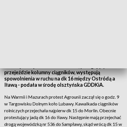
Protest rolników z Agrounii
W związku z protestem rolników, polegającym na
przejeździe kolumny ciągników, występują
spowolnienia w ruchu na dk 16 między Ostródą a
Iławą - podała w środę olsztyńska GDDKiA.
Na Warmii i Mazurach protest Agrounii zaczął się o godz. 9
w Targowisku Dolnym koło Lubawy. Kawalkada ciągników
rolniczych przejechała najpierw dk 15 do Morlin. Obecnie
protestujący jadą dk 16 do Iławy. Następnie mają przejechać
drogą wojewódzką nr 536 do Sampławy, skąd wrócą dk 15 w