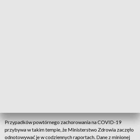
Czwarta dawka szczepionki dla najmniej odpornych
Koronawirus nie odpuszcza. Rośnie liczba osób,
które zakaziły się już drugi raz. Tylko minionej doby
w naszym województwie było ich prawie 300.
Dlatego warto się szczepić, bo choć szczepienia nie
chronią przed chorobą to bez wątpienia zmniejszają
ryzyko jej ciężkiego przebiegu.
Przypadków powtórnego zachorowania na COVID-19
przybywa w takim tempie, że Ministerstwo Zdrowia zaczęło
odnotowywać je w codziennych raportach. Dane z minionej