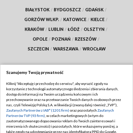
BIAŁYSTOK
/
BYDGOSZCZ
/
GDAŃSK
/
GORZÓW WLKP.
/
KATOWICE
/
KIELCE
/
KRAKÓW
/
LUBLIN
/
ŁÓDŹ
/
OLSZTYN
/
OPOLE
/
POZNAŃ
/
RZESZÓW
/
SZCZECIN
/
WARSZAWA
/
WROCŁAW
Szanujemy Twoją prywatność
Dołącz do nas:
Kliknij "Akceptuję i przechodzę do serwisu", aby wyrazić zgody na
korzystanie z technologii automatycznego śledzenia i zbierania danych,
TVP
dostęp do informacji na Twoim urządzeniu końcowym i ich
Abonament TVP
przechowywanie oraz na przetwarzanie Twoich danych osobowych przez
Regulamin TVP
nas, czyli Telewizję Polską S.A. w likwidacji (zwaną dalej również „TVP”),
Emisja w TVP
Polityka prywatności
Zaufanych Partnerów z IAB* (1201 firm)
oraz pozostałych
Zaufanych
Partnerów TVP (93 firm)
, w celach marketingowych (w tym do
Centrum informacji TVP
Moje zgody
zautomatyzowanego dopasowania reklam do Twoich zainteresowań i
mierzenia ich skuteczności) i pozostałych, które wskazujemy poniżej, a
Naziemna Telewizja Cyfrowa
Pomoc
także zgody na udostępnianie przez nas identyfikatora PPID do Google.