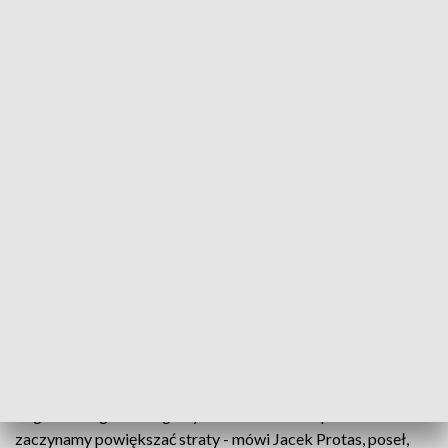
Apel polityków PO do premiera
-Warmia i Mazury są dyskryminowane przez rząd w
dzieleniu krajowych środków - to główny zarzut
przedstawicieli Platformy Obywatelskiej w
regionie, który dziś wybrzmiał podczas ich
spotkania z mediami. Członkowie największej partii
opozycyjnej piszą w tej sprawie do premiera.
- Od paru lat obserwujemy odwrócenie tendencji i zamiast
doganiać bogatsze regiony w Polsce i w Europie to
zaczynamy powiększać straty - mówi Jacek Protas, poseł,