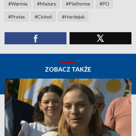
#Warmia
#Mazury
#Platforma
#PO
#Protas
#Cichoń
#Hordejuk
ZOBACZ TAKŻE