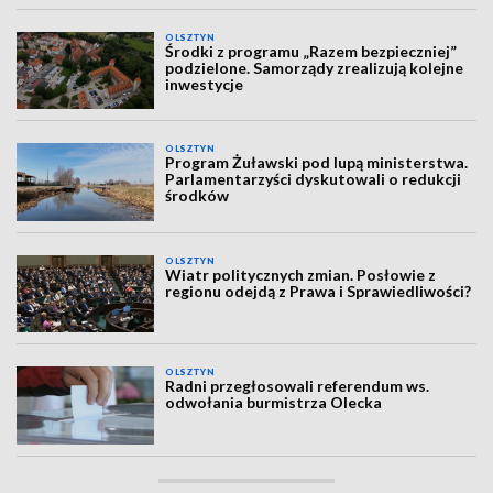
OLSZTYN
Środki z programu „Razem bezpieczniej”
podzielone. Samorządy zrealizują kolejne
inwestycje
OLSZTYN
Program Żuławski pod lupą ministerstwa.
Parlamentarzyści dyskutowali o redukcji
środków
OLSZTYN
Wiatr politycznych zmian. Posłowie z
regionu odejdą z Prawa i Sprawiedliwości?
OLSZTYN
Radni przegłosowali referendum ws.
odwołania burmistrza Olecka