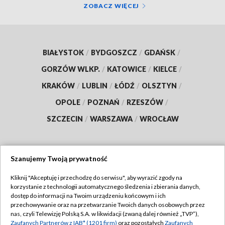
ZOBACZ WIĘCEJ
BIAŁYSTOK
/
BYDGOSZCZ
/
GDAŃSK
/
GORZÓW WLKP.
/
KATOWICE
/
KIELCE
/
KRAKÓW
/
LUBLIN
/
ŁÓDŹ
/
OLSZTYN
/
OPOLE
/
POZNAŃ
/
RZESZÓW
/
SZCZECIN
/
WARSZAWA
/
WROCŁAW
Szanujemy Twoją prywatność
Dołącz do nas:
Kliknij "Akceptuję i przechodzę do serwisu", aby wyrazić zgody na
korzystanie z technologii automatycznego śledzenia i zbierania danych,
TVP
dostęp do informacji na Twoim urządzeniu końcowym i ich
Abonament TVP
przechowywanie oraz na przetwarzanie Twoich danych osobowych przez
Regulamin TVP
nas, czyli Telewizję Polską S.A. w likwidacji (zwaną dalej również „TVP”),
Emisja w TVP
Polityka prywatności
Zaufanych Partnerów z IAB* (1201 firm)
oraz pozostałych
Zaufanych