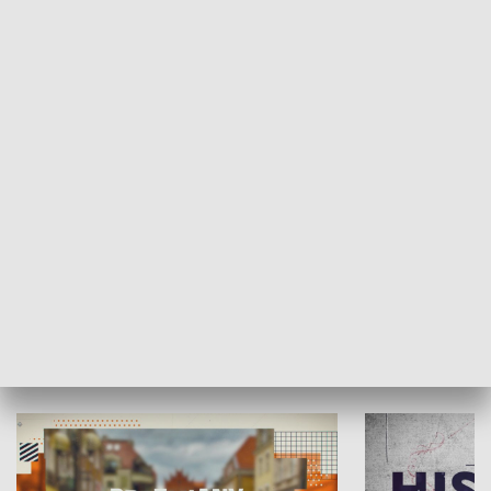
SPOŁECZEŃSTWO
Moje miejsce
Winda region
HISTORIA