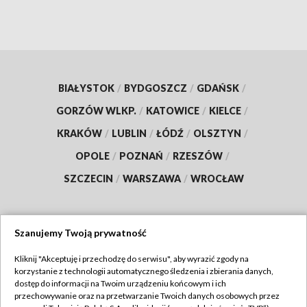
BIAŁYSTOK
/
BYDGOSZCZ
/
GDAŃSK
/
GORZÓW WLKP.
/
KATOWICE
/
KIELCE
/
KRAKÓW
/
LUBLIN
/
ŁÓDŹ
/
OLSZTYN
/
OPOLE
/
POZNAŃ
/
RZESZÓW
/
SZCZECIN
/
WARSZAWA
/
WROCŁAW
Szanujemy Twoją prywatność
Dołącz do nas:
Kliknij "Akceptuję i przechodzę do serwisu", aby wyrazić zgody na
korzystanie z technologii automatycznego śledzenia i zbierania danych,
TVP
dostęp do informacji na Twoim urządzeniu końcowym i ich
Abonament TVP
przechowywanie oraz na przetwarzanie Twoich danych osobowych przez
Regulamin TVP