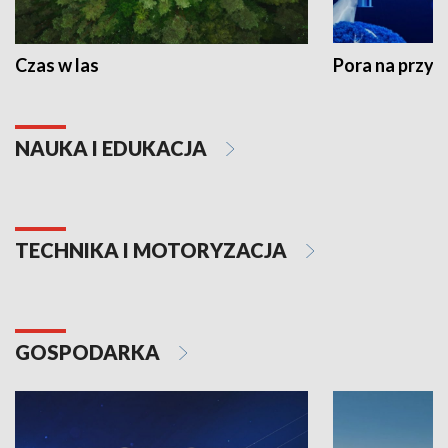
Czas w las
Pora na przyr
NAUKA I EDUKACJA
TECHNIKA I MOTORYZACJA
GOSPODARKA