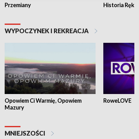
Przemiany
Historia Ręką
WYPOCZYNEK I REKREACJA
Opowiem Ci Warmię, Opowiem
RoweLOVE
Mazury
MNIEJSZOŚCI