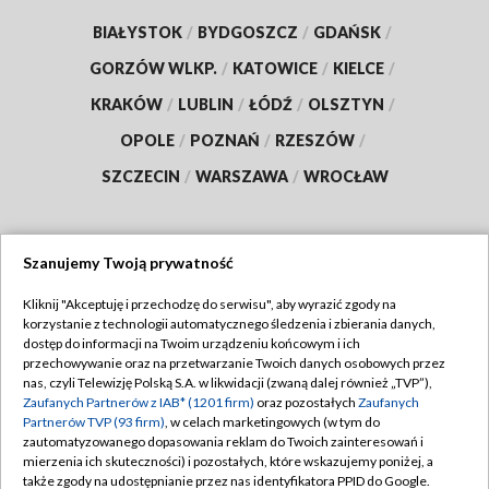
BIAŁYSTOK
/
BYDGOSZCZ
/
GDAŃSK
/
GORZÓW WLKP.
/
KATOWICE
/
KIELCE
/
KRAKÓW
/
LUBLIN
/
ŁÓDŹ
/
OLSZTYN
/
OPOLE
/
POZNAŃ
/
RZESZÓW
/
SZCZECIN
/
WARSZAWA
/
WROCŁAW
Szanujemy Twoją prywatność
Dołącz do nas:
Kliknij "Akceptuję i przechodzę do serwisu", aby wyrazić zgody na
korzystanie z technologii automatycznego śledzenia i zbierania danych,
TVP
dostęp do informacji na Twoim urządzeniu końcowym i ich
Abonament TVP
przechowywanie oraz na przetwarzanie Twoich danych osobowych przez
Regulamin TVP
nas, czyli Telewizję Polską S.A. w likwidacji (zwaną dalej również „TVP”),
Emisja w TVP
Zaufanych Partnerów z IAB* (1201 firm)
oraz pozostałych
Zaufanych
Polityka prywatności
Partnerów TVP (93 firm)
, w celach marketingowych (w tym do
Centrum informacji TVP
Moje zgody
zautomatyzowanego dopasowania reklam do Twoich zainteresowań i
mierzenia ich skuteczności) i pozostałych, które wskazujemy poniżej, a
Naziemna Telewizja Cyfrowa
Pomoc
także zgody na udostępnianie przez nas identyfikatora PPID do Google.