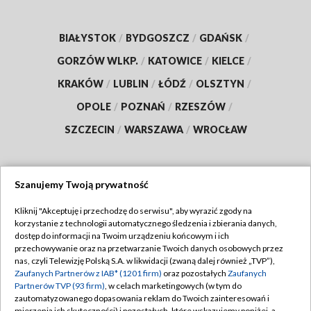
BIAŁYSTOK
/
BYDGOSZCZ
/
GDAŃSK
/
GORZÓW WLKP.
/
KATOWICE
/
KIELCE
/
KRAKÓW
/
LUBLIN
/
ŁÓDŹ
/
OLSZTYN
/
OPOLE
/
POZNAŃ
/
RZESZÓW
/
SZCZECIN
/
WARSZAWA
/
WROCŁAW
Szanujemy Twoją prywatność
Dołącz do nas:
Kliknij "Akceptuję i przechodzę do serwisu", aby wyrazić zgody na
korzystanie z technologii automatycznego śledzenia i zbierania danych,
TVP
dostęp do informacji na Twoim urządzeniu końcowym i ich
Abonament TVP
przechowywanie oraz na przetwarzanie Twoich danych osobowych przez
Regulamin TVP
nas, czyli Telewizję Polską S.A. w likwidacji (zwaną dalej również „TVP”),
Emisja w TVP
Zaufanych Partnerów z IAB* (1201 firm)
oraz pozostałych
Zaufanych
Polityka prywatności
Partnerów TVP (93 firm)
, w celach marketingowych (w tym do
Centrum informacji TVP
Moje zgody
zautomatyzowanego dopasowania reklam do Twoich zainteresowań i
mierzenia ich skuteczności) i pozostałych, które wskazujemy poniżej, a