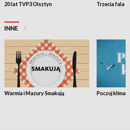
20 lat TVP3 Olsztyn
Trzecia fala -
INNE
Warmia i Mazury Smakują
Poczuj klimat