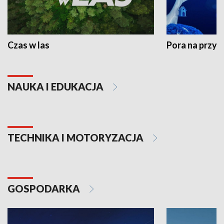
Czas w las
Pora na przyr
NAUKA I EDUKACJA
TECHNIKA I MOTORYZACJA
GOSPODARKA