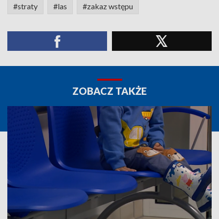
#straty
#las
#zakaz wstępu
ZOBACZ TAKŻE