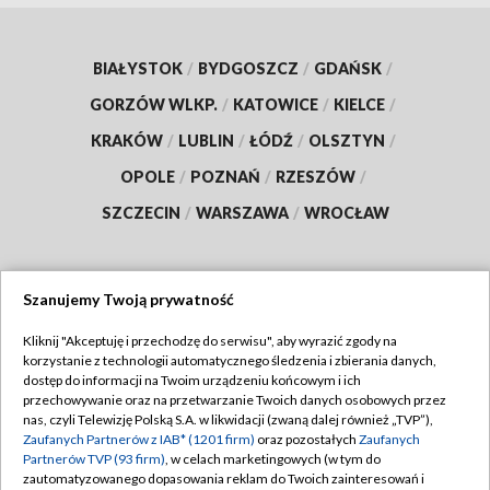
BIAŁYSTOK
/
BYDGOSZCZ
/
GDAŃSK
/
GORZÓW WLKP.
/
KATOWICE
/
KIELCE
/
KRAKÓW
/
LUBLIN
/
ŁÓDŹ
/
OLSZTYN
/
OPOLE
/
POZNAŃ
/
RZESZÓW
/
SZCZECIN
/
WARSZAWA
/
WROCŁAW
Szanujemy Twoją prywatność
Dołącz do nas:
Kliknij "Akceptuję i przechodzę do serwisu", aby wyrazić zgody na
korzystanie z technologii automatycznego śledzenia i zbierania danych,
TVP
dostęp do informacji na Twoim urządzeniu końcowym i ich
Abonament TVP
przechowywanie oraz na przetwarzanie Twoich danych osobowych przez
Regulamin TVP
nas, czyli Telewizję Polską S.A. w likwidacji (zwaną dalej również „TVP”),
Emisja w TVP
Polityka prywatności
Zaufanych Partnerów z IAB* (1201 firm)
oraz pozostałych
Zaufanych
Partnerów TVP (93 firm)
, w celach marketingowych (w tym do
Centrum informacji TVP
Moje zgody
zautomatyzowanego dopasowania reklam do Twoich zainteresowań i