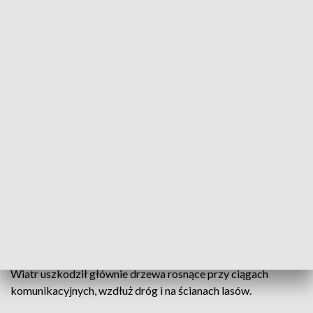
Uszkodzone i pochylone drzewa mogą stanowić zagrożenie
W ciągu kilku dni wiatr zniszczył tyle drzew, ile
rocznie pozyskuje jedno leśnictwo. W regionie trwa
szacowanie i usuwanie strat, jakie wyrządziły w
lasach ostatnie wichury. Uszkodzone i pochylone
drzewa mogą stanowić zagrożenie dla ludzi.
Według wstępnych szacunków leśników straty w całym
regionie wynoszą 140 tysięcy metrów sześciennych drewna.
Wiatr uszkodził głównie drzewa rosnące przy ciągach
komunikacyjnych, wzdłuż dróg i na ścianach lasów.