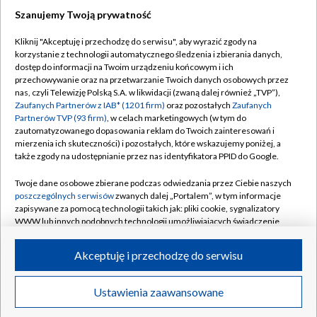
Szanujemy Twoją prywatność
Dołącz do nas:
Kliknij "Akceptuję i przechodzę do serwisu", aby wyrazić zgody na
korzystanie z technologii automatycznego śledzenia i zbierania danych,
TVP
dostęp do informacji na Twoim urządzeniu końcowym i ich
Abonament TVP
przechowywanie oraz na przetwarzanie Twoich danych osobowych przez
Regulamin TVP
nas, czyli Telewizję Polską S.A. w likwidacji (zwaną dalej również „TVP”),
Emisja w TVP
Polityka prywatności
Zaufanych Partnerów z IAB* (1201 firm)
oraz pozostałych
Zaufanych
Partnerów TVP (93 firm)
, w celach marketingowych (w tym do
Centrum informacji TVP
Moje zgody
zautomatyzowanego dopasowania reklam do Twoich zainteresowań i
mierzenia ich skuteczności) i pozostałych, które wskazujemy poniżej, a
Naziemna Telewizja Cyfrowa
Pomoc
także zgody na udostępnianie przez nas identyfikatora PPID do Google.
Sklep TVP
Biuro reklamy
Twoje dane osobowe zbierane podczas odwiedzania przez Ciebie naszych
Rada Programowa
Kontakt
poszczególnych serwisów
zwanych dalej „Portalem”, w tym informacje
zapisywane za pomocą technologii takich jak: pliki cookie, sygnalizatory
System NOS
WWW lub innych podobnych technologii umożliwiających świadczenie
dopasowanych i bezpiecznych usług, personalizację treści oraz reklam,
Informacje o nadawcy
Kanały
udostępnianie funkcji mediów społecznościowych oraz analizowanie
Akceptuję i przechodzę do serwisu
ruchu w Internecie.
Program dla prasy
©2026 Telewizja Polska S.A. w likwidacji
Biuro Reklamy
Twoje dane osobowe zbierane podczas odwiedzania przez Ciebie
Ustawienia zaawansowane
poszczególnych serwisów
na Portalu, takie jak adresy IP, identyfikatory
Ogłoszenie przetargowe
Twoich urządzeń końcowych i identyfikatory plików cookie, informacje o