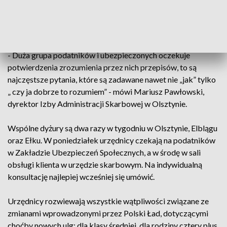
Wspólny dyżur dwojga pracowników z dwóch instytucji to
wynik jednej kampanii informacyjnej w sprawie Polskiego
Ładu.
- Duża grupa podatników i ubezpieczonych oczekuje
potwierdzenia zrozumienia przez nich przepisów, to są
najczęstsze pytania, które są zadawane nawet nie „jak” tylko
„ czy ja dobrze to rozumiem” - mówi Mariusz Pawłowski,
dyrektor Izby Administracji Skarbowej w Olsztynie.
Wspólne dyżury są dwa razy w tygodniu w Olsztynie, Elblągu
oraz Ełku. W poniedziałek urzędnicy czekają na podatników
w Zakładzie Ubezpieczeń Społecznych, a w środę w sali
obsługi klienta w urzędzie skarbowym. Na indywidualną
konsultację najlepiej wcześniej się umówić.
Urzędnicy rozwiewają wszystkie wątpliwości związane ze
zmianami wprowadzonymi przez Polski Ład, dotyczącymi
choćby nowych ulg: dla klasy średniej, dla rodziny cztery plus