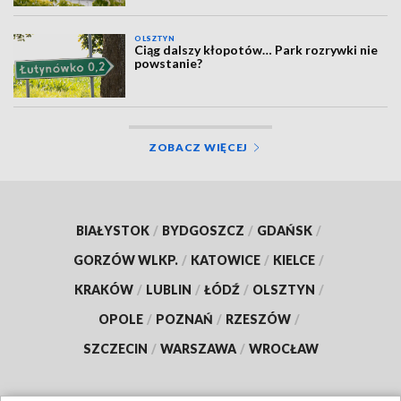
OLSZTYN
Ciąg dalszy kłopotów… Park rozrywki nie
powstanie?
ZOBACZ WIĘCEJ
BIAŁYSTOK
/
BYDGOSZCZ
/
GDAŃSK
/
GORZÓW WLKP.
/
KATOWICE
/
KIELCE
/
KRAKÓW
/
LUBLIN
/
ŁÓDŹ
/
OLSZTYN
/
OPOLE
/
POZNAŃ
/
RZESZÓW
/
SZCZECIN
/
WARSZAWA
/
WROCŁAW