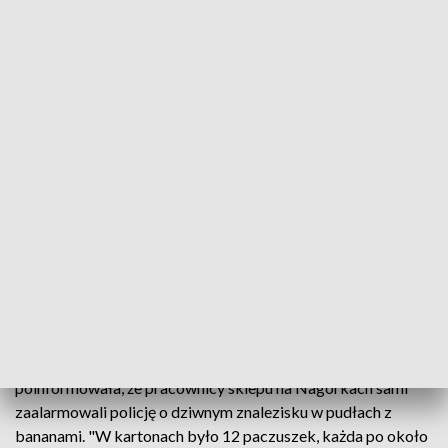
Policja wstępnie potwierdziła, że to kokaina
Pracownicy dyskontu w dzielnicy Nagórki w
Olsztynie odkryli 12 kilogramowych paczek z
białym proszkiem ukrytych w kartonach z
bananami. Według wstępnej oceny policji ten
proszek to kokaina.
Oficer prasowa policji w Olsztynie Anna Balińska
poinformowała, że pracownicy sklepu na Nagórkach sami
zaalarmowali policję o dziwnym znalezisku w pudłach z
bananami. "W kartonach było 12 paczuszek, każda po około