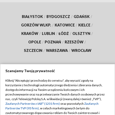
BIAŁYSTOK
/
BYDGOSZCZ
/
GDAŃSK
/
GORZÓW WLKP.
/
KATOWICE
/
KIELCE
/
KRAKÓW
/
LUBLIN
/
ŁÓDŹ
/
OLSZTYN
/
OPOLE
/
POZNAŃ
/
RZESZÓW
/
SZCZECIN
/
WARSZAWA
/
WROCŁAW
Szanujemy Twoją prywatność
Dołącz do nas:
Kliknij "Akceptuję i przechodzę do serwisu", aby wyrazić zgody na
korzystanie z technologii automatycznego śledzenia i zbierania danych,
TVP
dostęp do informacji na Twoim urządzeniu końcowym i ich
Abonament TVP
przechowywanie oraz na przetwarzanie Twoich danych osobowych przez
Regulamin TVP
nas, czyli Telewizję Polską S.A. w likwidacji (zwaną dalej również „TVP”),
Emisja w TVP
Polityka prywatności
Zaufanych Partnerów z IAB* (1201 firm)
oraz pozostałych
Zaufanych
Partnerów TVP (93 firm)
, w celach marketingowych (w tym do
Centrum informacji TVP
Moje zgody
zautomatyzowanego dopasowania reklam do Twoich zainteresowań i