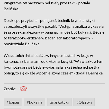
kilogramie. W paczkach był biały proszek" - podała
Balińska.
Do sklepu przyjechali policjanci, technik kryminalistyki,
zabezpieczyli wszystkie paczki. "Wstępna analiza wykazała,
że proszek znaleziony w bananach może być kokainą. Będzie
to teraz potwierdzane w badaniach laboratoryjnych" -
powiedziała Balińska.
W ostatnich dniach także w innych miastach w kraju w
kartonach z bananami odkryto narkotyki. "W związku z tym
być może sprawę będzie wyjaśniała jakaś jedna jednostka
policji, to się okaże w późniejszym czasie" - dodała Balińska.
Źródło:
#banan
#kokaina
#narkotyki
#Olsztyn