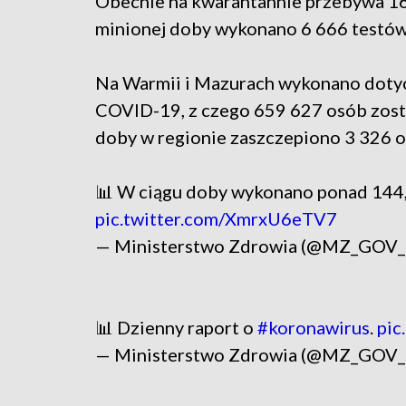
Obecnie na kwarantannie przebywa 16
minionej doby wykonano 6 666 testów
Na Warmii i Mazurach wykonano dotyc
COVID-19, z czego 659 627 osób zosta
doby w regionie zaszczepiono 3 326 o
📊 W ciągu doby wykonano ponad 144,
pic.twitter.com/XmrxU6eTV7
— Ministerstwo Zdrowia (@MZ_GOV
📊 Dzienny raport o
#koronawirus
.
pic
— Ministerstwo Zdrowia (@MZ_GOV