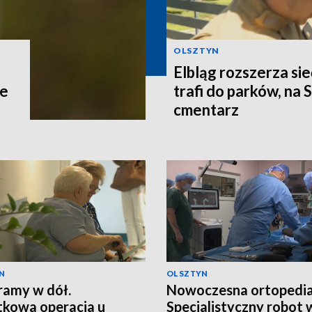
OLSZTYN
Elbląg rozszerza si
ce
trafi do parków, na 
cmentarz
N
OLSZTYN
ramy w dół.
Nowoczesna ortopedia
kowa operacja u
Specjalistyczny robot 