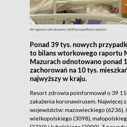
W regionie odnotowano 1840 przypadków zakażeń
Ponad 39 tys. nowych przypad
to bilans wtorkowego raportu M
Mazurach odnotowano ponad 1,
zachorowań na 10 tys. mieszkań
najwyższy w kraju.
Resort zdrowia poinformował o 39 11
zakażenia koronawirusem. Najwięcej
województw: mazowieckiego (6236), śl
wielkopolskiego (3098), małopolskieg
(2710) i lubelskiego (2000). Z powod