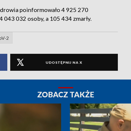
Zdrowia poinformowało 4 925 270
 043 032 osoby, a 105 434 zmarły.
oV-2
UDOSTĘPNIJ NA X
ZOBACZ TAKŻE