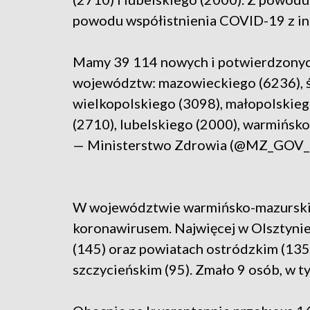
powodu współistnienia COVID-19 z in
Mamy 39 114 nowych i potwierdzony
województw: mazowieckiego (6236), śl
wielkopolskiego (3098), małopolskieg
(2710), lubelskiego (2000), warmińsk
— Ministerstwo Zdrowia (@MZ_GOV
W województwie warmińsko-mazursk
koronawirusem. Najwięcej w Olsztynie 
(145) oraz powiatach ostródzkim (135)
szczycieńskim (95). Zmało 9 osób, w t