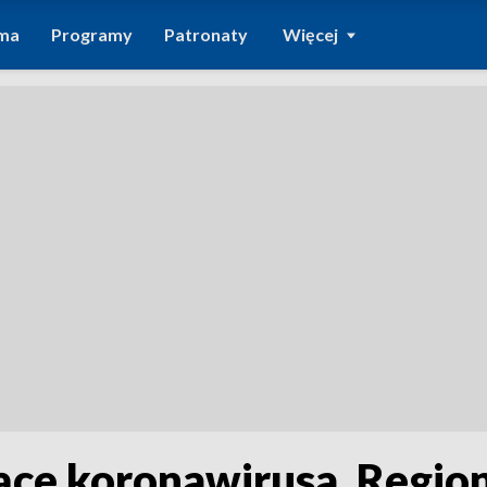
ma
Programy
Patronaty
Więcej
ce koronawirusa. Regio