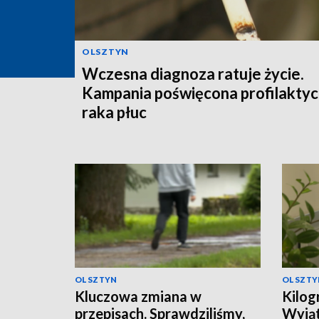
OLSZTYN
Wczesna diagnoza ratuje życie.
Kampania poświęcona profilakty
raka płuc
OLSZTYN
OLSZTY
Kluczowa zmiana w
Kilog
przepisach. Sprawdziliśmy,
Wyjąt