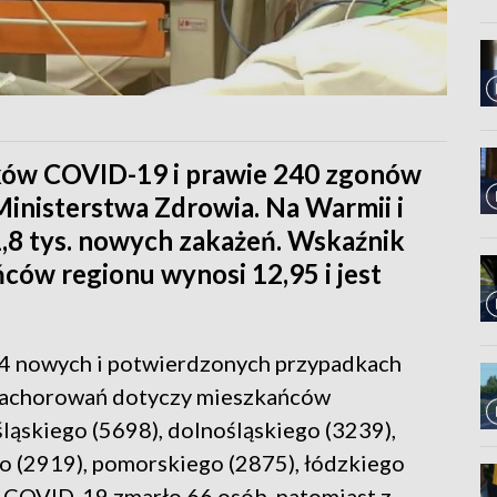
ków COVID-19 i prawie 240 zgonów
inisterstwa Zdrowia. Na Warmii i
8 tys. nowych zakażeń. Wskaźnik
ców regionu wynosi 12,95 i jest
4 nowych i potwierdzonych przypadkach
 zachorowań dotyczy mieszkańców
ąskiego (5698), dolnośląskiego (3239),
o (2919), pomorskiego (2875), łódzkiego
u COVID-19 zmarło 66 osób, natomiast z