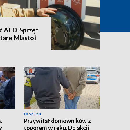
eć AED. Sprzęt
Stare Miasto i
OLSZTYN
.
Przywitał domowników z
w
toporem w ręku. Do akcji