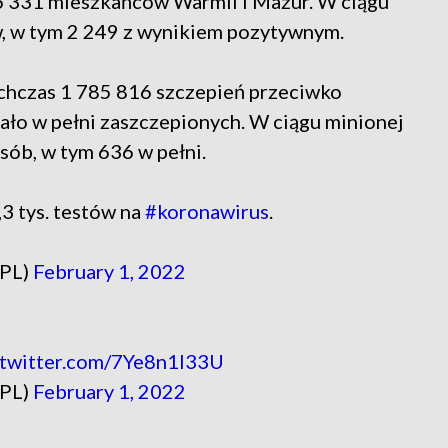
 331 mieszkańców Warmii i Mazur. W ciągu
, w tym 2 249 z wynikiem pozytywnym.
hczas 1 785 816 szczepień przeciwko
ło w pełni zaszczepionych. W ciągu minionej
sób, w tym 636 w pełni.
3 tys. testów na
#koronawirus
.
_PL)
February 1, 2022
.twitter.com/7Ye8n1I33U
_PL)
February 1, 2022