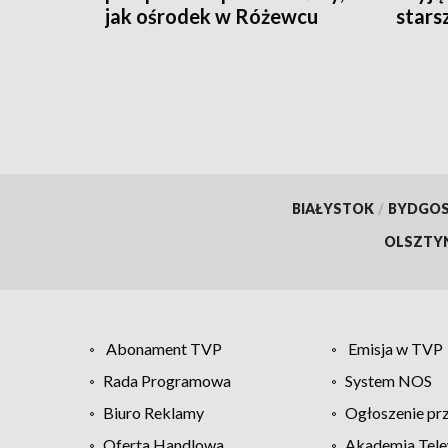
jak ośrodek w Różewcu
stars
pomaga uzależnionym
BIAŁYSTOK
/
BYDGO
OLSZTY
Abonament TVP
Emisja w TVP
Rada Programowa
System NOS
Biuro Reklamy
Ogłoszenie pr
Oferta Handlowa
Akademia Tele