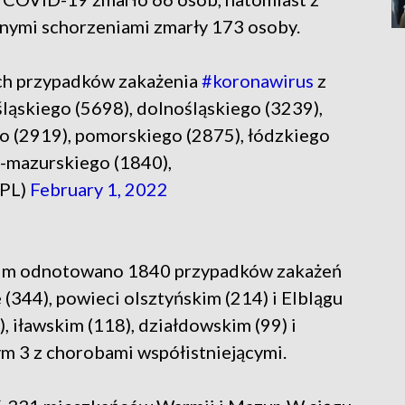
nymi schorzeniami zmarły 173 osoby.
ch przypadków zakażenia
#koronawirus
z
ąskiego (5698), dolnośląskiego (3239),
o (2919), pomorskiego (2875), łódzkiego
o-mazurskiego (1840),
_PL)
February 1, 2022
im odnotowano 1840 przypadków zakażeń
(344), powieci olsztyńskim (214) i Elblągu
, iławskim (118), działdowskim (99) i
ym 3 z chorobami współistniejącymi.