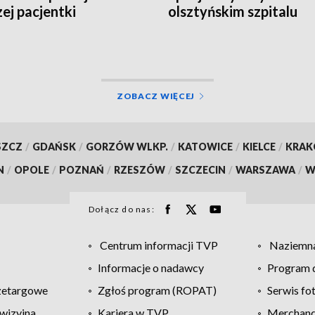
zej pacjentki
olsztyńskim szpitalu
ZOBACZ WIĘCEJ
SZCZ
/
GDAŃSK
/
GORZÓW WLKP.
/
KATOWICE
/
KIELCE
/
KRA
N
/
OPOLE
/
POZNAŃ
/
RZESZÓW
/
SZCZECIN
/
WARSZAWA
/
W
Dołącz do nas:
Centrum informacji TVP
Naziemna
Informacje o nadawcy
Program d
zetargowe
Zgłoś program (ROPAT)
Serwis fo
wizyjna
Kariera w TVP
Merchandi