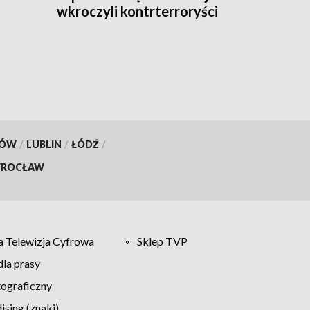
wkroczyli kontrterroryści
KÓW
/
LUBLIN
/
ŁÓDŹ
/
ROCŁAW
 Telewizja Cyfrowa
Sklep TVP
la prasy
tograficzny
sing (znaki)