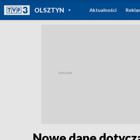
POWRÓT DO
OLSZTYN
Aktualności
Rekla
TVP REGIONY
Nowe dane dotyczą