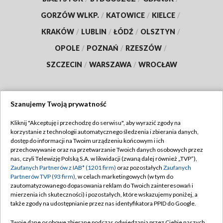
GORZÓW WLKP.
/
KATOWICE
/
KIELCE
/
KRAKÓW
/
LUBLIN
/
ŁÓDŹ
/
OLSZTYN
/
OPOLE
/
POZNAŃ
/
RZESZÓW
/
SZCZECIN
/
WARSZAWA
/
WROCŁAW
Szanujemy Twoją prywatność
Dołącz do nas:
Kliknij "Akceptuję i przechodzę do serwisu", aby wyrazić zgody na
korzystanie z technologii automatycznego śledzenia i zbierania danych,
TVP
dostęp do informacji na Twoim urządzeniu końcowym i ich
Abonament TVP
przechowywanie oraz na przetwarzanie Twoich danych osobowych przez
Regulamin TVP
nas, czyli Telewizję Polską S.A. w likwidacji (zwaną dalej również „TVP”),
Emisja w TVP
Polityka prywatności
Zaufanych Partnerów z IAB* (1201 firm)
oraz pozostałych
Zaufanych
Partnerów TVP (93 firm)
, w celach marketingowych (w tym do
Centrum informacji TVP
Moje zgody
zautomatyzowanego dopasowania reklam do Twoich zainteresowań i
mierzenia ich skuteczności) i pozostałych, które wskazujemy poniżej, a
Naziemna Telewizja Cyfrowa
Pomoc
także zgody na udostępnianie przez nas identyfikatora PPID do Google.
Sklep TVP
Biuro reklamy
Twoje dane osobowe zbierane podczas odwiedzania przez Ciebie naszych