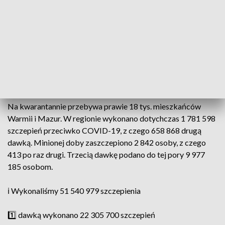
Z powodu COVID-19 w kraju zmarły 23 osoby. W regionie
nie było przypadków śmiertelnych.
�� Dzienny raport o
#koronawirus
.
pic.twitter.com/cVfdb7gLjh
— Ministerstwo Zdrowia (@MZ_GOV_PL)
January 30, 2022
Na kwarantannie przebywa prawie 18 tys. mieszkańców
Warmii i Mazur. W regionie wykonano dotychczas 1 781 598
szczepień przeciwko COVID-19, z czego 658 868 drugą
dawką. Minionej doby zaszczepiono 2 842 osoby, z czego
413 po raz drugi. Trzecią dawkę podano do tej pory 9 977
185 osobom.
ℹ️ Wykonaliśmy 51 540 979 szczepienia
1️⃣ dawką wykonano 22 305 700 szczepień