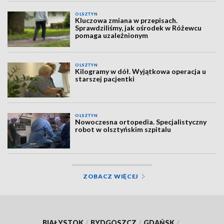
OLSZTYN
Kluczowa zmiana w przepisach.
Sprawdziliśmy, jak ośrodek w Różewcu
pomaga uzależnionym
OLSZTYN
Kilogramy w dół. Wyjątkowa operacja u
starszej pacjentki
OLSZTYN
Nowoczesna ortopedia. Specjalistyczny
robot w olsztyńskim szpitalu
ZOBACZ WIĘCEJ
BIAŁYSTOK
/
BYDGOSZCZ
/
GDAŃSK
/