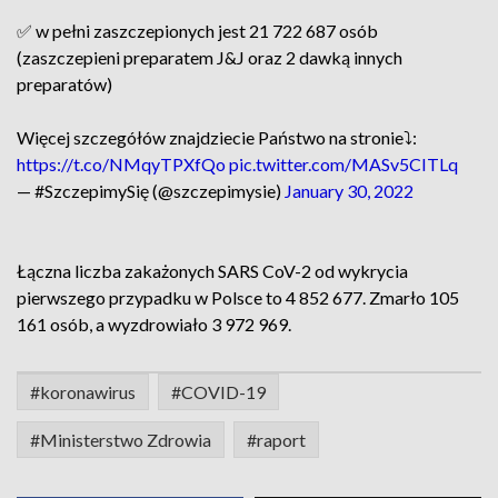
✅ w pełni zaszczepionych jest 21 722 687 osób
(zaszczepieni preparatem J&J oraz 2 dawką innych
preparatów)
Więcej szczegółów znajdziecie Państwo na stronie⤵️:
https://t.co/NMqyTPXfQo
pic.twitter.com/MASv5CITLq
— #SzczepimySię (@szczepimysie)
January 30, 2022
Łączna liczba zakażonych SARS CoV-2 od wykrycia
pierwszego przypadku w Polsce to 4 852 677. Zmarło 105
161 osób, a wyzdrowiało 3 972 969.
#koronawirus
#COVID-19
#Ministerstwo Zdrowia
#raport