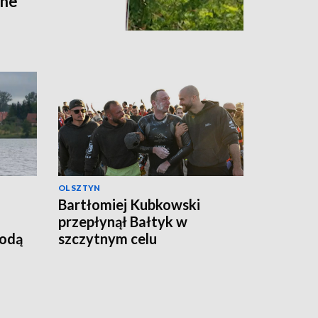
zne
OLSZTYN
Bartłomiej Kubkowski
przepłynął Bałtyk w
godą
szczytnym celu