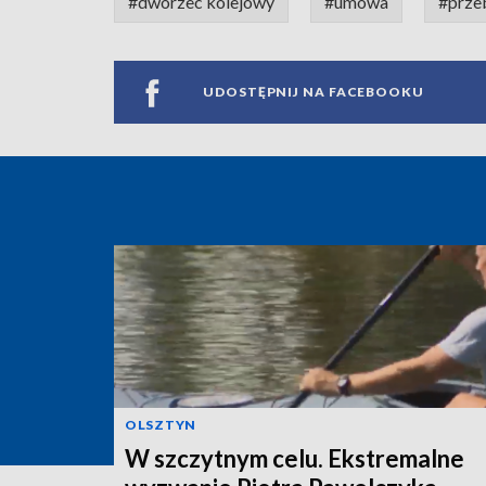
#dworzec kolejowy
#umowa
#prze
UDOSTĘPNIJ NA FACEBOOKU
OLSZTYN
W szczytnym celu. Ekstremalne