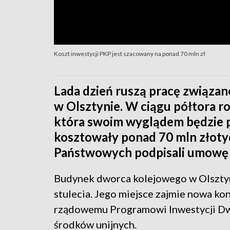
Koszt inwestycji PKP jest szacowany na ponad 70 mln zł
Lada dzień ruszą pracę związa
w Olsztynie. W ciągu półtora r
która swoim wyglądem będzie p
kosztowały ponad 70 mln złotyc
Państwowych podpisali umowę 
Budynek dworca kolejowego w Olsztyn
stulecia. Jego miejsce zajmie nowa ko
rządowemu Programowi Inwestycji Dw
środków unijnych.