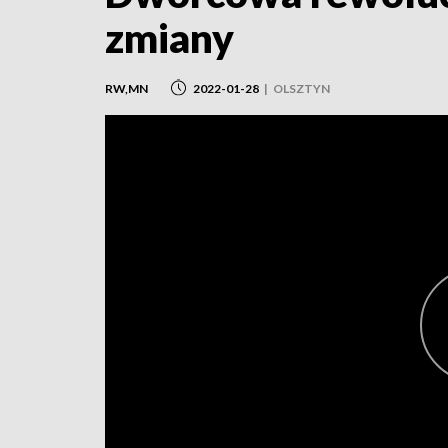
zmiany
RW,MN
2022-01-28
|
OLSZTYN