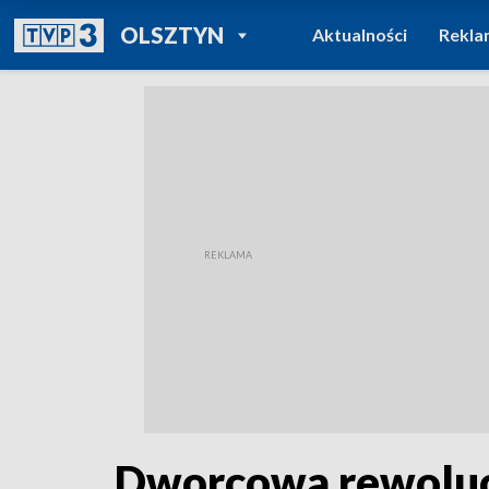
POWRÓT DO
OLSZTYN
Aktualności
Rekla
TVP REGIONY
Dworcowa rewolucj