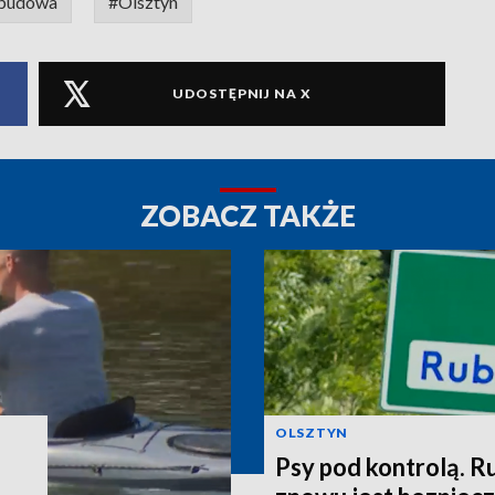
budowa
#Olsztyn
UDOSTĘPNIJ NA X
ZOBACZ TAKŻE
OLSZTYN
Psy pod kontrolą. R