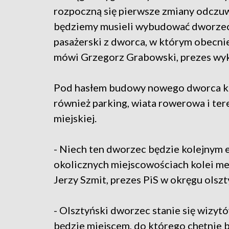
rozpoczną się pierwsze zmiany odczuw
będziemy musieli wybudować dworzec 
pasażerski z dworca, w którym obecni
mówi Grzegorz Grabowski, prezes wy
Pod hasłem budowy nowego dworca kry
również parking, wiata rowerowa i te
miejskiej.
- Niech ten dworzec będzie kolejnym
okolicznych miejscowościach kolei met
Jerzy Szmit, prezes PiS w okręgu olsz
- Olsztyński dworzec stanie się wizyt
będzie miejscem, do którego chętnie 