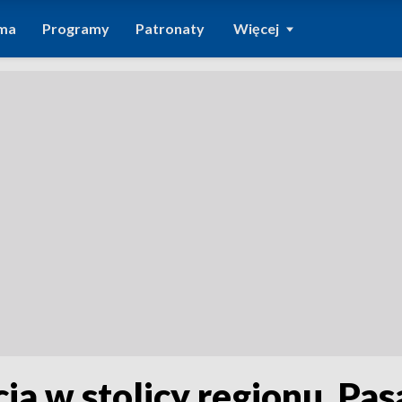
ma
Programy
Patronaty
Więcej
a w stolicy regionu. Pa