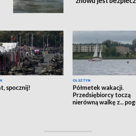
znowu jest bezpiec
N
OLSZTYN
t, spocznij!
Półmetek wakacji.
Przedsiębiorcy toczą
nierówną walkę z... po