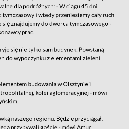
alne dla podróżnych: - W ciągu 45 dni
tymczasowy i wtedy przeniesiemy cały ruch
e się znajdujemy do dworca tymczasowego -
konawcy prac.
je się nie tylko sam budynek. Powstaną
ren do wypoczynku z elementami zieleni
 elementem budowania w Olsztynie i
ropolitalnej, kolei aglomeracyjnej - mówi
tyńskim.
ówką naszego regionu. Będzie przyciągał,
będą przybywali goście - mówi Artur