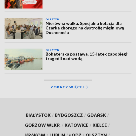
OLSZTYN
Nierówna walka. Specjalna kolacja dla
Czarka chorego na dystrofię mięśniową
Duchenne'a
OLSZTYN
Bohaterska postawa. 15-latek zapobiegł
tragedii nad wodą
ZOBACZ WIĘCEJ
BIAŁYSTOK
/
BYDGOSZCZ
/
GDAŃSK
/
GORZÓW WLKP.
/
KATOWICE
/
KIELCE
/
KRAKÓW
/
LUBLIN
/
ŁÓDŹ
/
OLSZTYN
/