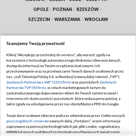
OPOLE
/
POZNAŃ
/
RZESZÓW
/
SZCZECIN
/
WARSZAWA
/
WROCŁAW
Szanujemy Twoją prywatność
Dołącz do nas:
Kliknij "Akceptuję i przechodzę do serwisu", aby wyrazić zgody na
korzystanie z technologii automatycznego śledzenia i zbierania danych,
TVP
dostęp do informacji na Twoim urządzeniu końcowym i ich
Abonament TVP
przechowywanie oraz na przetwarzanie Twoich danych osobowych przez
Regulamin TVP
nas, czyli Telewizję Polską S.A. w likwidacji (zwaną dalej również „TVP”),
Emisja w TVP
Polityka prywatności
Zaufanych Partnerów z IAB* (1201 firm)
oraz pozostałych
Zaufanych
Partnerów TVP (93 firm)
, w celach marketingowych (w tym do
Centrum informacji TVP
Moje zgody
zautomatyzowanego dopasowania reklam do Twoich zainteresowań i
mierzenia ich skuteczności) i pozostałych, które wskazujemy poniżej, a
Naziemna Telewizja Cyfrowa
Pomoc
także zgody na udostępnianie przez nas identyfikatora PPID do Google.
Sklep TVP
Biuro reklamy
Twoje dane osobowe zbierane podczas odwiedzania przez Ciebie naszych
Rada Programowa
Kontakt
poszczególnych serwisów
zwanych dalej „Portalem”, w tym informacje
zapisywane za pomocą technologii takich jak: pliki cookie, sygnalizatory
System NOS
WWW lub innych podobnych technologii umożliwiających świadczenie