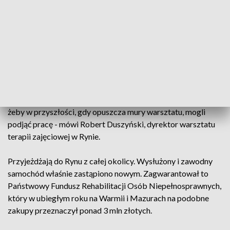
Ludzie z „Daru serca” - w Rynie znają ich wszyscy.
Stowarzyszenie o takiej nazwie od lat prowadzi w
miejscowości dwie placówki: Warsztat Terapii Zajęciowej i
Środowiskowy Dom Samopomocy. Tam osoby z
niepełnosprawnością nabywają podstawowe umiejętności
fachu stolarskiego lub krawieckiego. Rozwijają też pasje.
Codziennie uczęszcza tam ok. 60 osób.
- Naszym zadaniem jest nauczenie ich nowych umiejętności,
żeby w przyszłości, gdy opuszcza mury warsztatu, mogli
podjąć pracę - mówi Robert Duszyński, dyrektor warsztatu
terapii zajęciowej w Rynie.
Przyjeżdżają do Rynu z całej okolicy. Wysłużony i zawodny
samochód właśnie zastąpiono nowym. Zagwarantował to
Państwowy Fundusz Rehabilitacji Osób Niepełnosprawnych,
który w ubiegłym roku na Warmii i Mazurach na podobne
zakupy przeznaczył ponad 3 mln złotych.