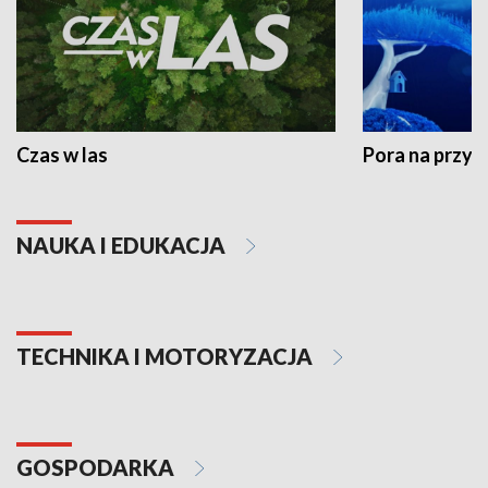
Czas w las
Pora na przyr
NAUKA I EDUKACJA
TECHNIKA I MOTORYZACJA
GOSPODARKA