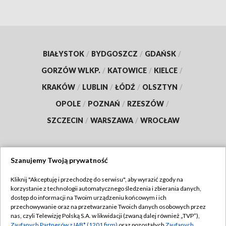
BIAŁYSTOK
/
BYDGOSZCZ
/
GDAŃSK
/
GORZÓW WLKP.
/
KATOWICE
/
KIELCE
/
KRAKÓW
/
LUBLIN
/
ŁÓDŹ
/
OLSZTYN
/
OPOLE
/
POZNAŃ
/
RZESZÓW
/
SZCZECIN
/
WARSZAWA
/
WROCŁAW
Szanujemy Twoją prywatność
Dołącz do nas:
Kliknij "Akceptuję i przechodzę do serwisu", aby wyrazić zgody na
korzystanie z technologii automatycznego śledzenia i zbierania danych,
TVP
dostęp do informacji na Twoim urządzeniu końcowym i ich
Abonament TVP
przechowywanie oraz na przetwarzanie Twoich danych osobowych przez
Regulamin TVP
nas, czyli Telewizję Polską S.A. w likwidacji (zwaną dalej również „TVP”),
Emisja w TVP
Zaufanych Partnerów z IAB* (1201 firm)
oraz pozostałych
Zaufanych
Polityka prywatności