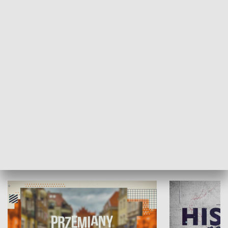
SPOŁECZEŃSTWO
Moje miejsce
Winda region
HISTORIA