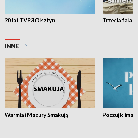
20 lat TVP3 Olsztyn
Trzecia fala -
INNE
Warmia i Mazury Smakują
Poczuj klimat