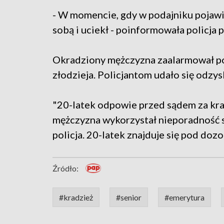
- W momencie, gdy w podajniku pojawiły
sobą i uciekł - poinformowała policja po
Okradziony mężczyzna zaalarmował poli
złodzieja. Policjantom udało się odzy
"20-latek odpowie przed sądem za kra
mężczyzna wykorzystał nieporadność se
policja. 20-latek znajduje się pod dozo
Źródło:
#kradzież
#senior
#emerytura