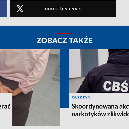
UDOSTĘPNIJ NA X
ZOBACZ TAKŻE
OLSZTYN
erać
Skoordynowana akcj
narkotyków zlikwi