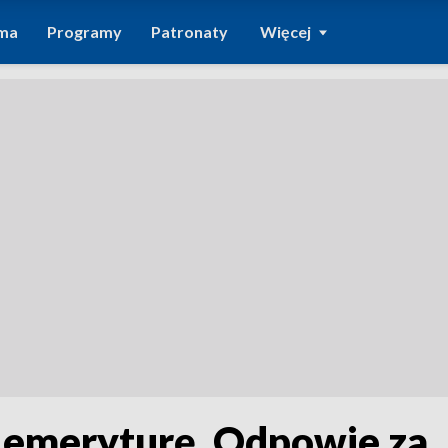
ma
Programy
Patronaty
Więcej
 emeryturę. Odpowie za 