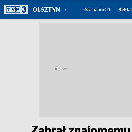
POWRÓT DO
OLSZTYN
Aktualności
Rekla
TVP REGIONY
Zabrał znajomemu