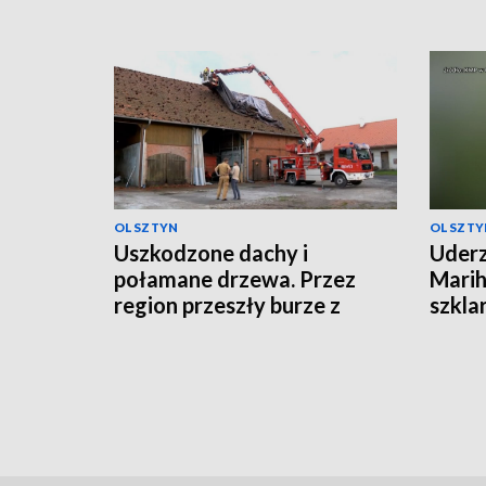
OLSZTYN
OLSZTY
Uszkodzone dachy i
Uderz
połamane drzewa. Przez
Marih
region przeszły burze z
szkla
gradem