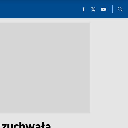
„zuchwałą