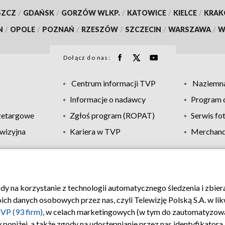
SZCZ
/
GDAŃSK
/
GORZÓW WLKP.
/
KATOWICE
/
KIELCE
/
KRA
N
/
OPOLE
/
POZNAŃ
/
RZESZÓW
/
SZCZECIN
/
WARSZAWA
/
W
Dołącz do nas:
Centrum informacji TVP
Naziemna
Informacje o nadawcy
Program d
zetargowe
Zgłoś program (ROPAT)
Serwis fo
wizyjna
Kariera w TVP
Merchandi
Polityka prywatności
Moje zgody
Pomoc
Biuro re
ody na korzystanie z technologii automatycznego śledzenia i zbie
 danych osobowych przez nas, czyli Telewizję Polską S.A. w likw
VP (93 firm)
, w celach marketingowych (w tym do zautomatyzow
 poniżej, a także zgody na udostępnianie przez nas identyfikator