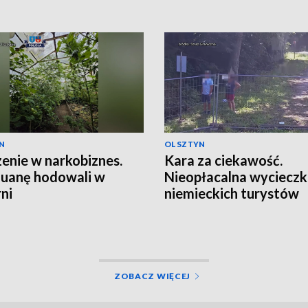
N
OLSZTYN
enie w narkobiznes.
Kara za ciekawość.
uanę hodowali w
Nieopłacalna wyciecz
rni
niemieckich turystów
ZOBACZ WIĘCEJ