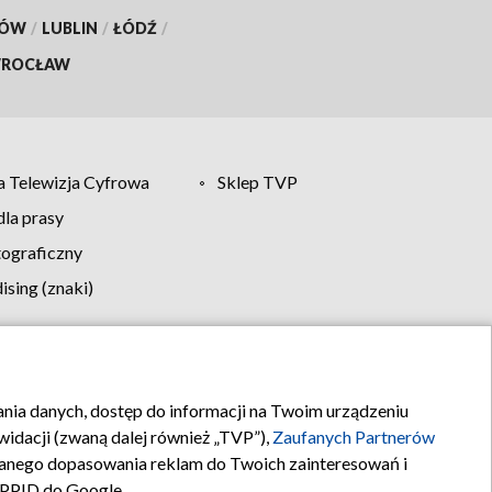
KÓW
/
LUBLIN
/
ŁÓDŹ
/
ROCŁAW
 Telewizja Cyfrowa
Sklep TVP
la prasy
tograficzny
sing (znaki)
klamy
Kontakt
rania danych, dostęp do informacji na Twoim urządzeniu
idacji (zwaną dalej również „TVP”),
Zaufanych Partnerów
anego dopasowania reklam do Twoich zainteresowań i
a PPID do Google.