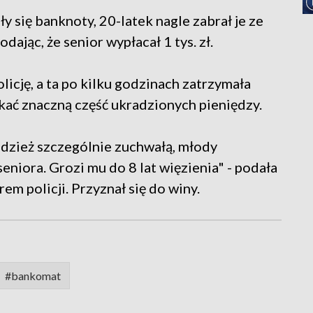
 się banknoty, 20-latek nagle zabrał je ze
dając, że senior wypłacał 1 tys. zł.
cję, a ta po kilku godzinach zatrzymała
skać znaczną część ukradzionych pieniędzy.
dzież szczególnie zuchwałą, młody
niora. Grozi mu do 8 lat więzienia" - podała
rem policji. Przyznał się do winy.
#bankomat