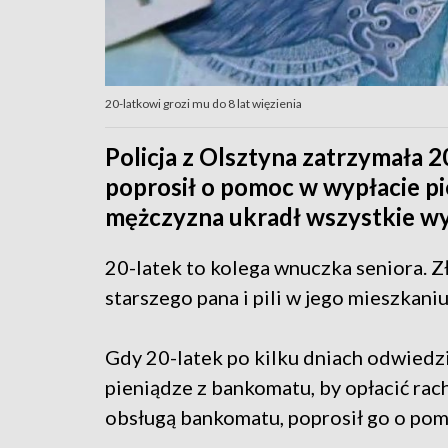
20-latkowi grozi mu do 8 lat więzienia
Policja z Olsztyna zatrzymała 2
poprosił o pomoc w wypłacie p
mężczyzna ukradł wszystkie wy
20-latek to kolega wnuczka seniora. 
starszego pana i pili w jego mieszkaniu
Gdy 20-latek po kilku dniach odwiedził
pieniądze z bankomatu, by opłacić rach
obsługą bankomatu, poprosił go o pom