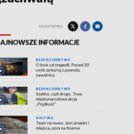
UDOSTĘPNIJ:
AJNOWSZE INFORMACJE
BEZPIECZEŃSTWO
O krok od tragedii. Ponad 30
osób za burtą z powodu
nawałnicy
BEZPIECZEŃSTWO
Szybko, czyli drogo. Trwa
międzynarodowa akcja
„Prędkość"
KULTURA
Teatr na nowo. Jest projekt i
miejsce, pora na finanse