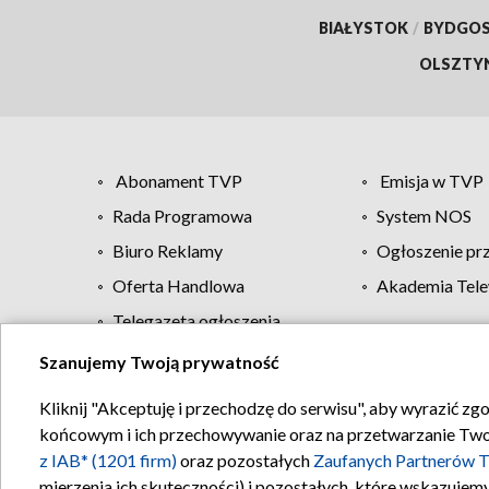
BIAŁYSTOK
/
BYDGO
OLSZTY
Abonament TVP
Emisja w TVP
Rada Programowa
System NOS
Biuro Reklamy
Ogłoszenie pr
Oferta Handlowa
Akademia Tele
Telegazeta ogłoszenia
Szanujemy Twoją prywatność
Regulamin TVP
Kliknij "Akceptuję i przechodzę do serwisu", aby wyrazić zg
końcowym i ich przechowywanie oraz na przetwarzanie Twoich
z IAB* (1201 firm)
oraz pozostałych
Zaufanych Partnerów T
mierzenia ich skuteczności) i pozostałych, które wskazujemy