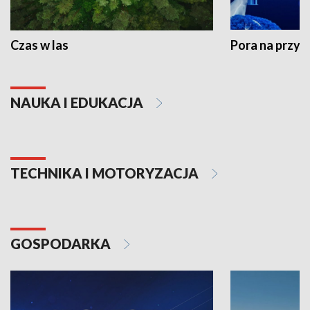
Czas w las
Pora na przyr
NAUKA I EDUKACJA
TECHNIKA I MOTORYZACJA
GOSPODARKA