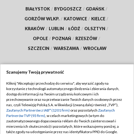
BIAŁYSTOK
/
BYDGOSZCZ
/
GDAŃSK
/
GORZÓW WLKP.
/
KATOWICE
/
KIELCE
/
KRAKÓW
/
LUBLIN
/
ŁÓDŹ
/
OLSZTYN
/
OPOLE
/
POZNAŃ
/
RZESZÓW
/
SZCZECIN
/
WARSZAWA
/
WROCŁAW
Szanujemy Twoją prywatność
Dołącz do nas:
Kliknij "Akceptuję i przechodzę do serwisu", aby wyrazić zgody na
korzystanie z technologii automatycznego śledzenia i zbierania danych,
TVP
dostęp do informacji na Twoim urządzeniu końcowym i ich
Abonament TVP
przechowywanie oraz na przetwarzanie Twoich danych osobowych przez
Regulamin TVP
nas, czyli Telewizję Polską S.A. w likwidacji (zwaną dalej również „TVP”),
Emisja w TVP
Zaufanych Partnerów z IAB* (1201 firm)
oraz pozostałych
Zaufanych
Polityka prywatności
Partnerów TVP (93 firm)
, w celach marketingowych (w tym do
Centrum informacji TVP
Moje zgody
zautomatyzowanego dopasowania reklam do Twoich zainteresowań i
mierzenia ich skuteczności) i pozostałych, które wskazujemy poniżej, a
Naziemna Telewizja Cyfrowa
Pomoc
także zgody na udostępnianie przez nas identyfikatora PPID do Google.