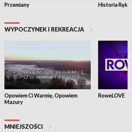
Przemiany
Historia Ręką
WYPOCZYNEK I REKREACJA
Opowiem Ci Warmię, Opowiem
RoweLOVE
Mazury
MNIEJSZOŚCI