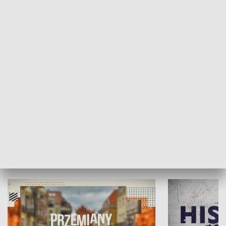
SPOŁECZEŃSTWO
Moje miejsce
Winda region
HISTORIA