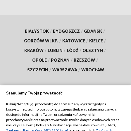
BIAŁYSTOK
/
BYDGOSZCZ
/
GDAŃSK
/
GORZÓW WLKP.
/
KATOWICE
/
KIELCE
/
KRAKÓW
/
LUBLIN
/
ŁÓDŹ
/
OLSZTYN
/
OPOLE
/
POZNAŃ
/
RZESZÓW
/
SZCZECIN
/
WARSZAWA
/
WROCŁAW
Szanujemy Twoją prywatność
Dołącz do nas:
Kliknij "Akceptuję i przechodzę do serwisu", aby wyrazić zgody na
korzystanie z technologii automatycznego śledzenia i zbierania danych,
TVP
dostęp do informacji na Twoim urządzeniu końcowym i ich
Abonament TVP
przechowywanie oraz na przetwarzanie Twoich danych osobowych przez
Regulamin TVP
nas, czyli Telewizję Polską S.A. w likwidacji (zwaną dalej również „TVP”),
Emisja w TVP
Zaufanych Partnerów z IAB* (1201 firm)
oraz pozostałych
Zaufanych
Polityka prywatności