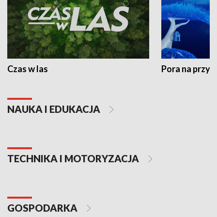
Czas w las
Pora na przyr
NAUKA I EDUKACJA
TECHNIKA I MOTORYZACJA
GOSPODARKA