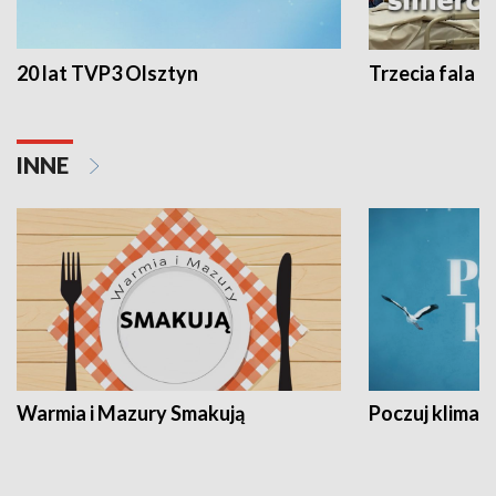
20 lat TVP3 Olsztyn
Trzecia fala -
INNE
Warmia i Mazury Smakują
Poczuj klimat