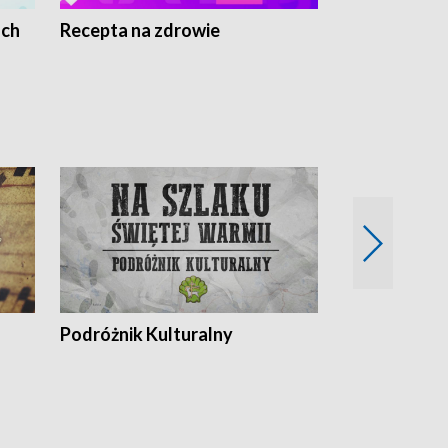
ach
Recepta na zdrowie
Wybieram z
Podróżnik Kulturalny
Okolice Szla