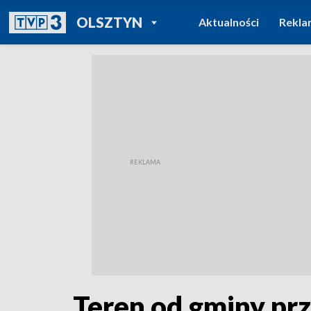
POWRÓT DO
OLSZTYN
Aktualności
Rekla
TVP REGIONY
Teren od gminy prz