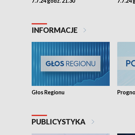
7.7.24 godz. 21.30
7.7.24 
INFORMACJE
Głos Regionu
Progno
PUBLICYSTYKA