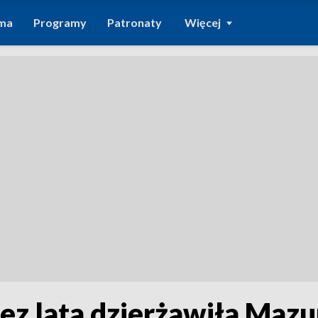
ma
Programy
Patronaty
Więcej
ez lata dzierżawiła Mazu