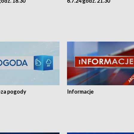
godz. 18.30
6.7.24 godz. 21.30
za pogody
Informacje