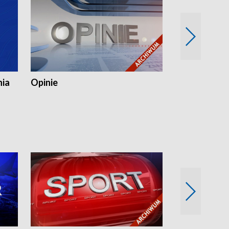
nia
Opinie
Opinie Elblą