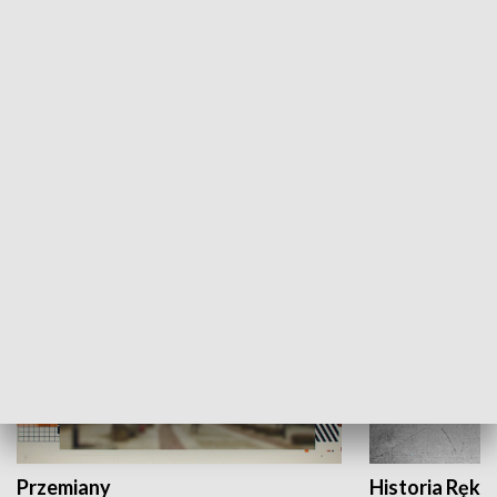
Moje miejsce
Winda region
HISTORIA
Przemiany
Historia Ręką