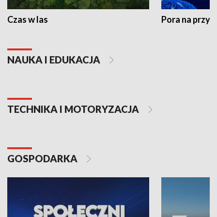
Czas w las
Pora na przyr
NAUKA I EDUKACJA
TECHNIKA I MOTORYZACJA
GOSPODARKA