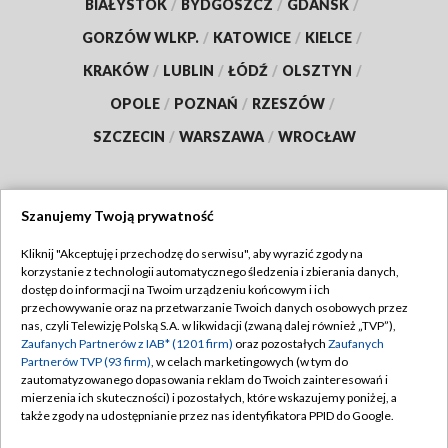
BIAŁYSTOK
/
BYDGOSZCZ
/
GDAŃSK
/
GORZÓW WLKP.
/
KATOWICE
/
KIELCE
/
KRAKÓW
/
LUBLIN
/
ŁÓDŹ
/
OLSZTYN
/
OPOLE
/
POZNAŃ
/
RZESZÓW
/
SZCZECIN
/
WARSZAWA
/
WROCŁAW
Szanujemy Twoją prywatność
Dołącz do nas:
Kliknij "Akceptuję i przechodzę do serwisu", aby wyrazić zgody na
korzystanie z technologii automatycznego śledzenia i zbierania danych,
TVP
dostęp do informacji na Twoim urządzeniu końcowym i ich
Abonament TVP
przechowywanie oraz na przetwarzanie Twoich danych osobowych przez
Regulamin TVP
nas, czyli Telewizję Polską S.A. w likwidacji (zwaną dalej również „TVP”),
Emisja w TVP
Zaufanych Partnerów z IAB* (1201 firm)
oraz pozostałych
Zaufanych
Polityka prywatności
Partnerów TVP (93 firm)
, w celach marketingowych (w tym do
Centrum informacji TVP
Moje zgody
zautomatyzowanego dopasowania reklam do Twoich zainteresowań i
mierzenia ich skuteczności) i pozostałych, które wskazujemy poniżej, a
Naziemna Telewizja Cyfrowa
Pomoc
także zgody na udostępnianie przez nas identyfikatora PPID do Google.
Sklep TVP
Biuro reklamy