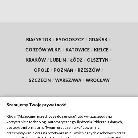
BIAŁYSTOK
/
BYDGOSZCZ
/
GDAŃSK
/
GORZÓW WLKP.
/
KATOWICE
/
KIELCE
/
KRAKÓW
/
LUBLIN
/
ŁÓDŹ
/
OLSZTYN
/
OPOLE
/
POZNAŃ
/
RZESZÓW
/
SZCZECIN
/
WARSZAWA
/
WROCŁAW
Szanujemy Twoją prywatność
Dołącz do nas:
Kliknij "Akceptuję i przechodzę do serwisu", aby wyrazić zgody na
korzystanie z technologii automatycznego śledzenia i zbierania danych,
TVP
dostęp do informacji na Twoim urządzeniu końcowym i ich
Abonament TVP
przechowywanie oraz na przetwarzanie Twoich danych osobowych przez
Regulamin TVP