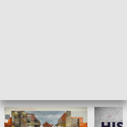
SPOŁECZEŃSTWO
Moje miejsce
Winda region
HISTORIA