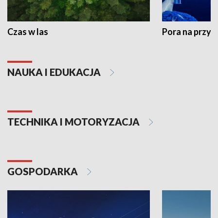
Czas w las
Pora na przyr
NAUKA I EDUKACJA
TECHNIKA I MOTORYZACJA
GOSPODARKA