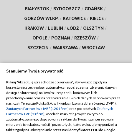
BIAŁYSTOK
/
BYDGOSZCZ
/
GDAŃSK
/
GORZÓW WLKP.
/
KATOWICE
/
KIELCE
/
KRAKÓW
/
LUBLIN
/
ŁÓDŹ
/
OLSZTYN
/
OPOLE
/
POZNAŃ
/
RZESZÓW
/
SZCZECIN
/
WARSZAWA
/
WROCŁAW
Szanujemy Twoją prywatność
Dołącz do nas:
Kliknij "Akceptuję i przechodzę do serwisu", aby wyrazić zgody na
korzystanie z technologii automatycznego śledzenia i zbierania danych,
TVP
dostęp do informacji na Twoim urządzeniu końcowym i ich
Abonament TVP
przechowywanie oraz na przetwarzanie Twoich danych osobowych przez
Regulamin TVP
nas, czyli Telewizję Polską S.A. w likwidacji (zwaną dalej również „TVP”),
Emisja w TVP
Zaufanych Partnerów z IAB* (1201 firm)
oraz pozostałych
Zaufanych
Polityka prywatności
Partnerów TVP (93 firm)
, w celach marketingowych (w tym do
Centrum informacji TVP
Moje zgody
zautomatyzowanego dopasowania reklam do Twoich zainteresowań i
mierzenia ich skuteczności) i pozostałych, które wskazujemy poniżej, a
Naziemna Telewizja Cyfrowa
Pomoc
także zgody na udostępnianie przez nas identyfikatora PPID do Google.