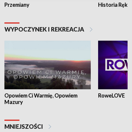
Przemiany
Historia Ręką
WYPOCZYNEK I REKREACJA
Opowiem Ci Warmię, Opowiem
RoweLOVE
Mazury
MNIEJSZOŚCI