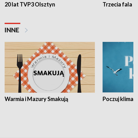
20 lat TVP3 Olsztyn
Trzecia fala -
INNE
Warmia i Mazury Smakują
Poczuj klimat