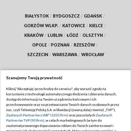
BIAŁYSTOK
/
BYDGOSZCZ
/
GDAŃSK
/
GORZÓW WLKP.
/
KATOWICE
/
KIELCE
/
KRAKÓW
/
LUBLIN
/
ŁÓDŹ
/
OLSZTYN
/
OPOLE
/
POZNAŃ
/
RZESZÓW
/
SZCZECIN
/
WARSZAWA
/
WROCŁAW
Szanujemy Twoją prywatność
Dołącz do nas:
Kliknij "Akceptuję i przechodzę do serwisu", aby wyrazić zgody na
korzystanie z technologii automatycznego śledzenia i zbierania danych,
TVP
dostęp do informacji na Twoim urządzeniu końcowym i ich
Abonament TVP
przechowywanie oraz na przetwarzanie Twoich danych osobowych przez
Regulamin TVP
nas, czyli Telewizję Polską S.A. w likwidacji (zwaną dalej również „TVP”),
Emisja w TVP
Zaufanych Partnerów z IAB* (1201 firm)
oraz pozostałych
Zaufanych
Polityka prywatności
Partnerów TVP (93 firm)
, w celach marketingowych (w tym do
Centrum informacji TVP
Moje zgody
zautomatyzowanego dopasowania reklam do Twoich zainteresowań i
mierzenia ich skuteczności) i pozostałych, które wskazujemy poniżej, a