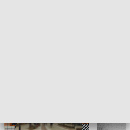
Moje miejsce
Winda region
HISTORIA