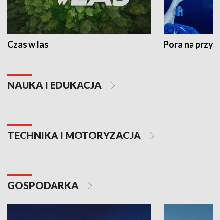
Czas w las
Pora na przyr
NAUKA I EDUKACJA
TECHNIKA I MOTORYZACJA
GOSPODARKA