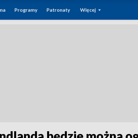
ma
Programy
Patronaty
Więcej
ndlanda będzie można o