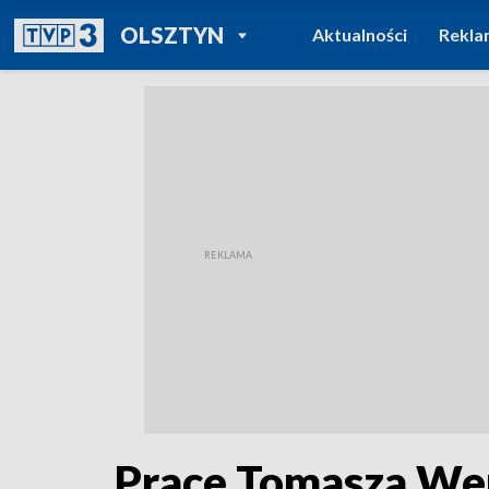
POWRÓT DO
OLSZTYN
Aktualności
Rekla
TVP REGIONY
Prace Tomasza We