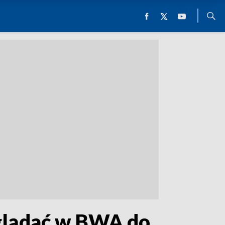
glądać w BWA do