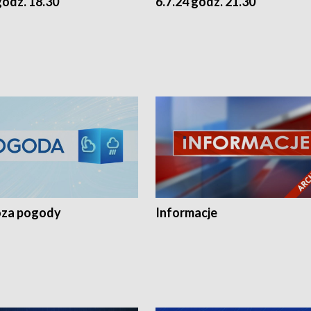
godz. 18.30
6.7.24 godz. 21.30
za pogody
Informacje