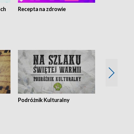
ach
Recepta na zdrowie
Wybieram z
Podróżnik Kulturalny
Okolice Szla