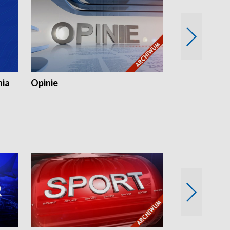
nia
Opinie
Opinie Elblą