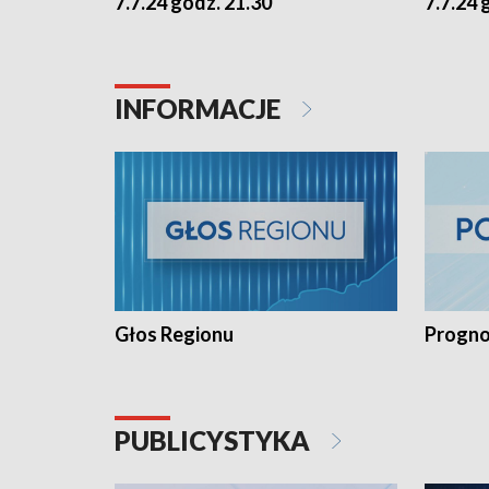
7.7.24 godz. 21.30
7.7.24 
INFORMACJE
Głos Regionu
Progno
PUBLICYSTYKA