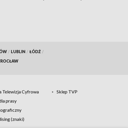
KÓW
/
LUBLIN
/
ŁÓDŹ
/
ROCŁAW
 Telewizja Cyfrowa
Sklep TVP
la prasy
tograficzny
sing (znaki)