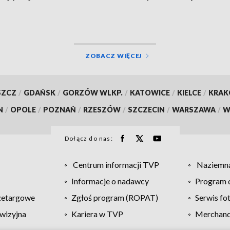
ZOBACZ WIĘCEJ
SZCZ
/
GDAŃSK
/
GORZÓW WLKP.
/
KATOWICE
/
KIELCE
/
KRA
N
/
OPOLE
/
POZNAŃ
/
RZESZÓW
/
SZCZECIN
/
WARSZAWA
/
W
Dołącz do nas:
Centrum informacji TVP
Naziemna
Informacje o nadawcy
Program d
zetargowe
Zgłoś program (ROPAT)
Serwis fo
wizyjna
Kariera w TVP
Merchandi