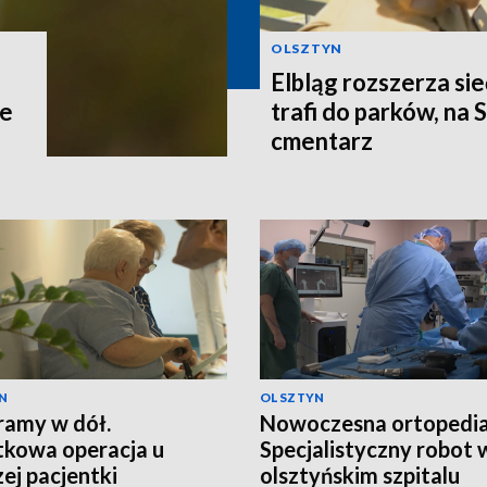
OLSZTYN
Elbląg rozszerza si
ce
trafi do parków, na 
cmentarz
N
OLSZTYN
ramy w dół.
Nowoczesna ortopedia
kowa operacja u
Specjalistyczny robot 
zej pacjentki
olsztyńskim szpitalu