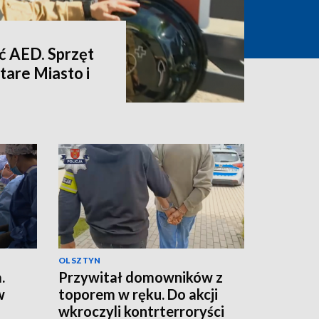
eć AED. Sprzęt
Stare Miasto i
OLSZTYN
.
Przywitał domowników z
w
toporem w ręku. Do akcji
wkroczyli kontrterroryści