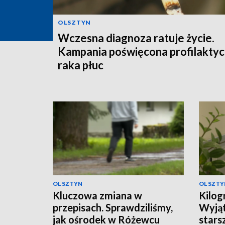
OLSZTYN
Wczesna diagnoza ratuje życie.
Kampania poświęcona profilakty
raka płuc
OLSZTYN
OLSZTY
Kluczowa zmiana w
Kilog
przepisach. Sprawdziliśmy,
Wyjąt
jak ośrodek w Różewcu
stars