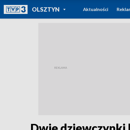
POWRÓT DO
OLSZTYN
Aktualności
Rekla
TVP REGIONY
Dwie dziewczynki 