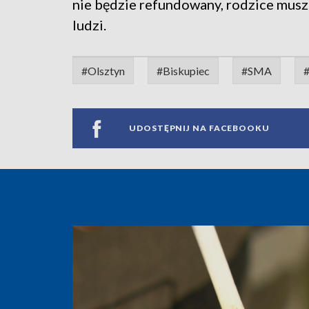
nie będzie refundowany, rodzice muszą 
ludzi.
#Olsztyn
#Biskupiec
#SMA
UDOSTĘPNIJ NA FACEBOOKU