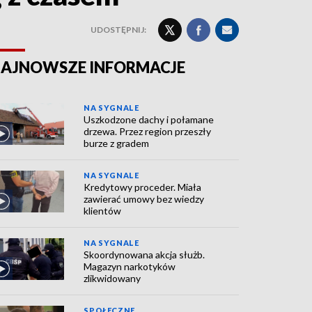
UDOSTĘPNIJ:
AJNOWSZE INFORMACJE
NA SYGNALE
Uszkodzone dachy i połamane
drzewa. Przez region przeszły
burze z gradem
NA SYGNALE
Kredytowy proceder. Miała
zawierać umowy bez wiedzy
klientów
NA SYGNALE
Skoordynowana akcja służb.
Magazyn narkotyków
zlikwidowany
SPOŁECZNE