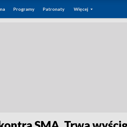
ma
Programy
Patronaty
Więcej
kontra SMA. Trwa wyścig