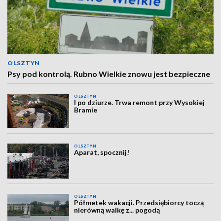
OLSZTYN
Psy pod kontrolą. Rubno Wielkie znowu jest bezpieczne
OLSZTYN
I po dziurze. Trwa remont przy Wysokiej
Bramie
OLSZTYN
Aparat, spocznij!
OLSZTYN
Półmetek wakacji. Przedsiębiorcy toczą
nierówną walkę z... pogodą