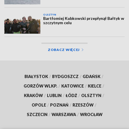
OLSZTYN
Bartłomiej Kubkowski przepłynął Bałtyk w
szczytnym celu
ZOBACZ WIĘCEJ
BIAŁYSTOK
/
BYDGOSZCZ
/
GDAŃSK
/
GORZÓW WLKP.
/
KATOWICE
/
KIELCE
/
KRAKÓW
/
LUBLIN
/
ŁÓDŹ
/
OLSZTYN
/
OPOLE
/
POZNAŃ
/
RZESZÓW
/
SZCZECIN
/
WARSZAWA
/
WROCŁAW