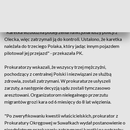
skafandry antycovidowe przewoziło osiemnastu obywateli
Iraku. "Cudzoziemcy wcześniej nielegalnie przedostali się na
terytorium Polski" - zaznaczyła PK.
"Karetka wzbudziła podejrzenia funkcjonariuszy policji z
Olecka, więc zatrzymali ją do kontroli. Ustalono, że karetka
należała do trzeciego Polaka, który jadąc innym pojazdem
pilotował jej przejazd" - przekazała PK.
Prokuratorzy wskazali, że wszyscy trzej mężczyźni,
pochodzący z centralnej Polski i niezwiązani ze służbą
zdrowia, zostali zatrzymani. W prokuraturze usłyszeli
zarzuty, a następnie decyzją sądu zostali tymczasowo
aresztowani. Organizatorom nielegalnego przerzutu
migrantów grozi kara od 6 miesięcy do 8 lat więzienia.
"Po zweryfikowaniu kwestii właścicielskich, prokurator z
Prokuratury Okręgowej w Suwałkach wydał postanowienie o
nieodpłatnym przekazaniu zatrzymanej karetki na potrzeby