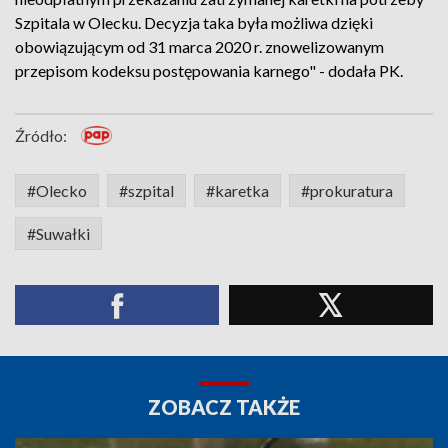
Szpitala w Olecku. Decyzja taka była możliwa dzięki
obowiązującym od 31 marca 2020 r. znowelizowanym
przepisom kodeksu postępowania karnego" - dodała PK.
Źródło:
#Olecko
#szpital
#karetka
#prokuratura
#Suwałki
ZOBACZ TAKŻE