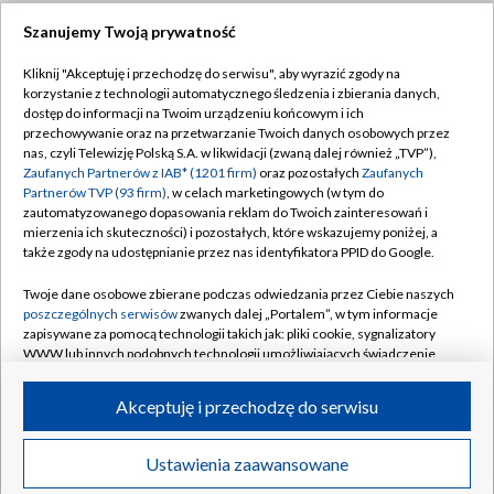
Szanujemy Twoją prywatność
Dołącz do nas:
Kliknij "Akceptuję i przechodzę do serwisu", aby wyrazić zgody na
korzystanie z technologii automatycznego śledzenia i zbierania danych,
TVP
dostęp do informacji na Twoim urządzeniu końcowym i ich
Abonament TVP
przechowywanie oraz na przetwarzanie Twoich danych osobowych przez
Regulamin TVP
nas, czyli Telewizję Polską S.A. w likwidacji (zwaną dalej również „TVP”),
Emisja w TVP
Polityka prywatności
Zaufanych Partnerów z IAB* (1201 firm)
oraz pozostałych
Zaufanych
Partnerów TVP (93 firm)
, w celach marketingowych (w tym do
Centrum informacji TVP
Moje zgody
zautomatyzowanego dopasowania reklam do Twoich zainteresowań i
mierzenia ich skuteczności) i pozostałych, które wskazujemy poniżej, a
Naziemna Telewizja Cyfrowa
Pomoc
także zgody na udostępnianie przez nas identyfikatora PPID do Google.
Sklep TVP
Biuro reklamy
Twoje dane osobowe zbierane podczas odwiedzania przez Ciebie naszych
Rada Programowa
Kontakt
poszczególnych serwisów
zwanych dalej „Portalem”, w tym informacje
zapisywane za pomocą technologii takich jak: pliki cookie, sygnalizatory
System NOS
WWW lub innych podobnych technologii umożliwiających świadczenie
dopasowanych i bezpiecznych usług, personalizację treści oraz reklam,
Informacje o nadawcy
Kanały
udostępnianie funkcji mediów społecznościowych oraz analizowanie
Akceptuję i przechodzę do serwisu
ruchu w Internecie.
Program dla prasy
©2026 Telewizja Polska S.A. w likwidacji
Biuro Reklamy
Twoje dane osobowe zbierane podczas odwiedzania przez Ciebie
Ustawienia zaawansowane
poszczególnych serwisów
na Portalu, takie jak adresy IP, identyfikatory
Ogłoszenie przetargowe