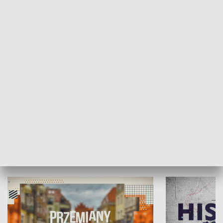
SPOŁECZEŃSTWO
Moje miejsce
Winda region
HISTORIA