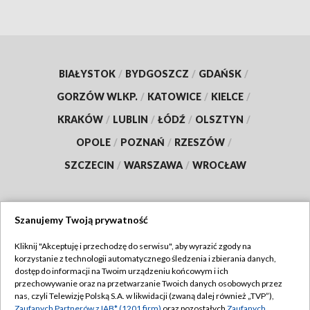
BIAŁYSTOK
/
BYDGOSZCZ
/
GDAŃSK
/
GORZÓW WLKP.
/
KATOWICE
/
KIELCE
/
KRAKÓW
/
LUBLIN
/
ŁÓDŹ
/
OLSZTYN
/
OPOLE
/
POZNAŃ
/
RZESZÓW
/
SZCZECIN
/
WARSZAWA
/
WROCŁAW
Szanujemy Twoją prywatność
Dołącz do nas:
Kliknij "Akceptuję i przechodzę do serwisu", aby wyrazić zgody na
korzystanie z technologii automatycznego śledzenia i zbierania danych,
TVP
dostęp do informacji na Twoim urządzeniu końcowym i ich
Abonament TVP
przechowywanie oraz na przetwarzanie Twoich danych osobowych przez
Regulamin TVP
nas, czyli Telewizję Polską S.A. w likwidacji (zwaną dalej również „TVP”),
Emisja w TVP
Zaufanych Partnerów z IAB* (1201 firm)
oraz pozostałych
Zaufanych
Polityka prywatności