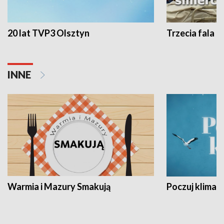
20 lat TVP3 Olsztyn
Trzecia fala -
INNE
Warmia i Mazury Smakują
Poczuj klimat