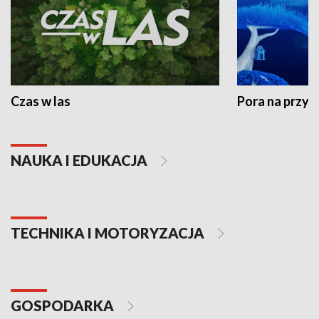
Czas w las
Pora na przyr
NAUKA I EDUKACJA
TECHNIKA I MOTORYZACJA
GOSPODARKA