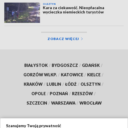
OLSZTYN
Kara za ciekawość. Nieopłacalna
wycieczka niemieckich turystów
ZOBACZ WIĘCEJ
BIAŁYSTOK
/
BYDGOSZCZ
/
GDAŃSK
/
GORZÓW WLKP.
/
KATOWICE
/
KIELCE
/
KRAKÓW
/
LUBLIN
/
ŁÓDŹ
/
OLSZTYN
/
OPOLE
/
POZNAŃ
/
RZESZÓW
/
SZCZECIN
/
WARSZAWA
/
WROCŁAW
Szanujemy Twoją prywatność