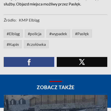
służby. Objazd miejsca możliwy przez Pasłęk.
Źródło:
KMP Elbląg
#Elbląg
#policja
#wypadek
#Pasłęk
#Kupin
#czołówka
ZOBACZ TAKŻE