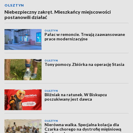
OLSZTYN
Niebezpieczny zakręt. Mieszkańcy miejscowości
postanowili działać
OLSZTYN
Pałac w remoncie. Trwają zaawansowane
prace modernizacyjne
OLSZTYN
Tony pomocy. Zbiórka na operację Stasia
OLSZTYN
Bliźniak na ratunek. W Biskupcu
poszukiwany jest dawca
OLSZTYN
Nierówna walka. Specjalna kolacja dla
Czarka chorego na dystrofię mięśniową