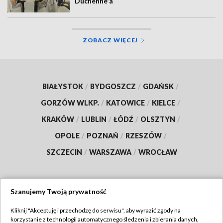
Duchenne'a
ZOBACZ WIĘCEJ
BIAŁYSTOK
/
BYDGOSZCZ
/
GDAŃSK
/
GORZÓW WLKP.
/
KATOWICE
/
KIELCE
/
KRAKÓW
/
LUBLIN
/
ŁÓDŹ
/
OLSZTYN
/
OPOLE
/
POZNAŃ
/
RZESZÓW
/
SZCZECIN
/
WARSZAWA
/
WROCŁAW
Szanujemy Twoją prywatność
Dołącz do nas:
Kliknij "Akceptuję i przechodzę do serwisu", aby wyrazić zgody na
korzystanie z technologii automatycznego śledzenia i zbierania danych,
TVP