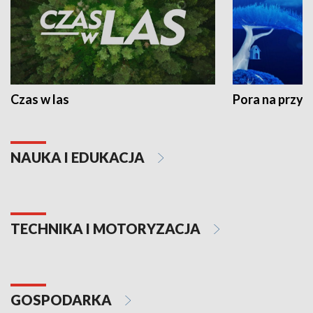
Czas w las
Pora na przyr
NAUKA I EDUKACJA
TECHNIKA I MOTORYZACJA
GOSPODARKA