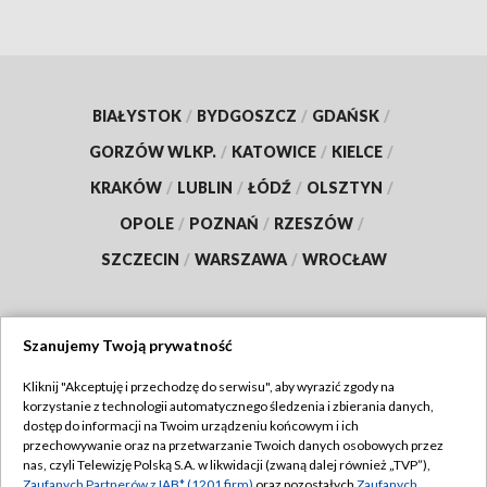
BIAŁYSTOK
/
BYDGOSZCZ
/
GDAŃSK
/
GORZÓW WLKP.
/
KATOWICE
/
KIELCE
/
KRAKÓW
/
LUBLIN
/
ŁÓDŹ
/
OLSZTYN
/
OPOLE
/
POZNAŃ
/
RZESZÓW
/
SZCZECIN
/
WARSZAWA
/
WROCŁAW
Szanujemy Twoją prywatność
Dołącz do nas:
Kliknij "Akceptuję i przechodzę do serwisu", aby wyrazić zgody na
korzystanie z technologii automatycznego śledzenia i zbierania danych,
TVP
dostęp do informacji na Twoim urządzeniu końcowym i ich
Abonament TVP
przechowywanie oraz na przetwarzanie Twoich danych osobowych przez
Regulamin TVP
nas, czyli Telewizję Polską S.A. w likwidacji (zwaną dalej również „TVP”),
Emisja w TVP
Zaufanych Partnerów z IAB* (1201 firm)
oraz pozostałych
Zaufanych
Polityka prywatności