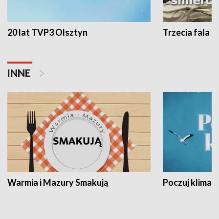
20 lat TVP3 Olsztyn
Trzecia fala -
INNE
Warmia i Mazury Smakują
Poczuj klimat