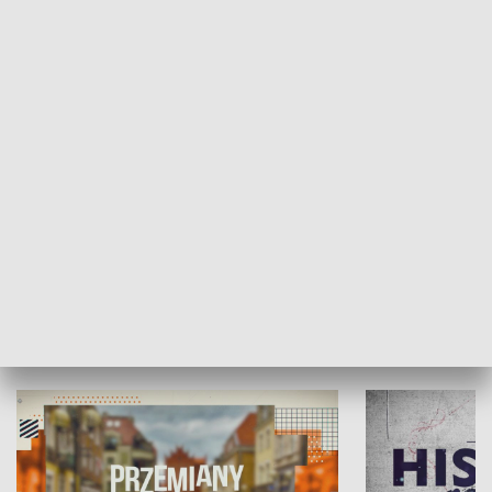
SPOŁECZEŃSTWO
Moje miejsce
Winda region
HISTORIA