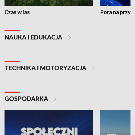
Czas w las
Pora na przyr
NAUKA I EDUKACJA
TECHNIKA I MOTORYZACJA
GOSPODARKA