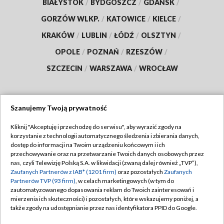
BIAŁYSTOK
/
BYDGOSZCZ
/
GDAŃSK
/
GORZÓW WLKP.
/
KATOWICE
/
KIELCE
/
KRAKÓW
/
LUBLIN
/
ŁÓDŹ
/
OLSZTYN
/
OPOLE
/
POZNAŃ
/
RZESZÓW
/
SZCZECIN
/
WARSZAWA
/
WROCŁAW
Szanujemy Twoją prywatność
Dołącz do nas:
Kliknij "Akceptuję i przechodzę do serwisu", aby wyrazić zgody na
korzystanie z technologii automatycznego śledzenia i zbierania danych,
TVP
dostęp do informacji na Twoim urządzeniu końcowym i ich
Abonament TVP
przechowywanie oraz na przetwarzanie Twoich danych osobowych przez
Regulamin TVP
nas, czyli Telewizję Polską S.A. w likwidacji (zwaną dalej również „TVP”),
Emisja w TVP
Zaufanych Partnerów z IAB* (1201 firm)
oraz pozostałych
Zaufanych
Polityka prywatności
Partnerów TVP (93 firm)
, w celach marketingowych (w tym do
Centrum informacji TVP
Moje zgody
zautomatyzowanego dopasowania reklam do Twoich zainteresowań i
mierzenia ich skuteczności) i pozostałych, które wskazujemy poniżej, a
Naziemna Telewizja Cyfrowa
Pomoc
także zgody na udostępnianie przez nas identyfikatora PPID do Google.
Sklep TVP
Biuro reklamy