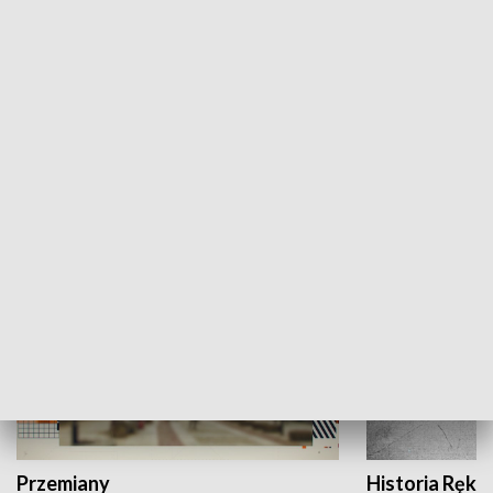
Moje miejsce
Winda region
HISTORIA
Przemiany
Historia Ręką