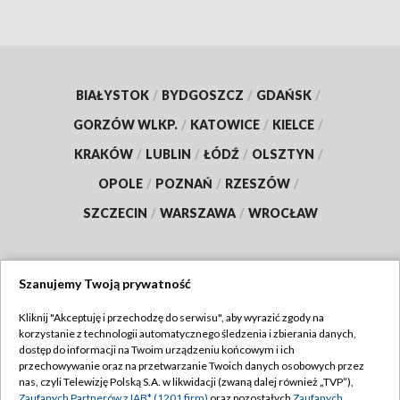
BIAŁYSTOK
/
BYDGOSZCZ
/
GDAŃSK
/
GORZÓW WLKP.
/
KATOWICE
/
KIELCE
/
KRAKÓW
/
LUBLIN
/
ŁÓDŹ
/
OLSZTYN
/
OPOLE
/
POZNAŃ
/
RZESZÓW
/
SZCZECIN
/
WARSZAWA
/
WROCŁAW
Szanujemy Twoją prywatność
Dołącz do nas:
Kliknij "Akceptuję i przechodzę do serwisu", aby wyrazić zgody na
korzystanie z technologii automatycznego śledzenia i zbierania danych,
TVP
dostęp do informacji na Twoim urządzeniu końcowym i ich
Abonament TVP
przechowywanie oraz na przetwarzanie Twoich danych osobowych przez
Regulamin TVP
nas, czyli Telewizję Polską S.A. w likwidacji (zwaną dalej również „TVP”),
Emisja w TVP
Zaufanych Partnerów z IAB* (1201 firm)
oraz pozostałych
Zaufanych
Polityka prywatności