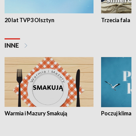
20 lat TVP3 Olsztyn
Trzecia fala -
INNE
Warmia i Mazury Smakują
Poczuj klimat