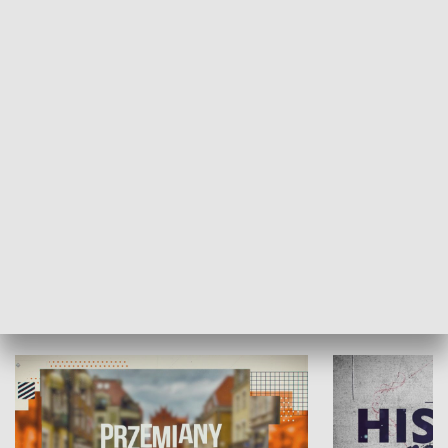
SPOŁECZEŃSTWO
Moje miejsce
Winda region
HISTORIA