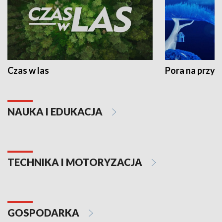
Czas w las
Pora na przyr
NAUKA I EDUKACJA
TECHNIKA I MOTORYZACJA
GOSPODARKA