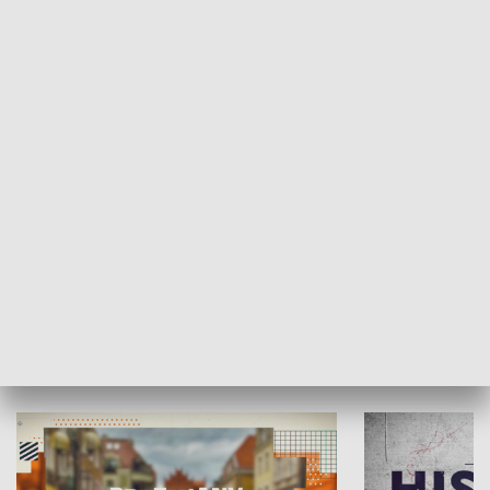
SPOŁECZEŃSTWO
Moje miejsce
Winda region
HISTORIA