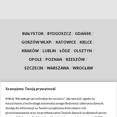
BIAŁYSTOK
/
BYDGOSZCZ
/
GDAŃSK
/
GORZÓW WLKP.
/
KATOWICE
/
KIELCE
/
KRAKÓW
/
LUBLIN
/
ŁÓDŹ
/
OLSZTYN
/
OPOLE
/
POZNAŃ
/
RZESZÓW
/
SZCZECIN
/
WARSZAWA
/
WROCŁAW
Szanujemy Twoją prywatność
Dołącz do nas:
Kliknij "Akceptuję i przechodzę do serwisu", aby wyrazić zgody na
korzystanie z technologii automatycznego śledzenia i zbierania danych,
TVP
dostęp do informacji na Twoim urządzeniu końcowym i ich
Abonament TVP
przechowywanie oraz na przetwarzanie Twoich danych osobowych przez
Regulamin TVP