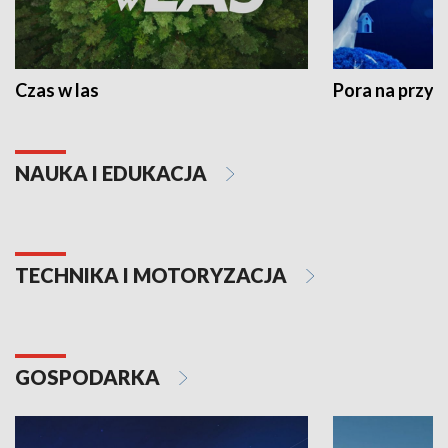
Czas w las
Pora na przyr
NAUKA I EDUKACJA
TECHNIKA I MOTORYZACJA
GOSPODARKA