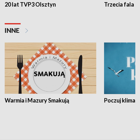
20 lat TVP3 Olsztyn
Trzecia fala -
INNE
Warmia i Mazury Smakują
Poczuj klimat