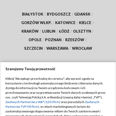
BIAŁYSTOK
/
BYDGOSZCZ
/
GDAŃSK
/
GORZÓW WLKP.
/
KATOWICE
/
KIELCE
/
KRAKÓW
/
LUBLIN
/
ŁÓDŹ
/
OLSZTYN
/
OPOLE
/
POZNAŃ
/
RZESZÓW
/
SZCZECIN
/
WARSZAWA
/
WROCŁAW
Szanujemy Twoją prywatność
Dołącz do nas:
Kliknij "Akceptuję i przechodzę do serwisu", aby wyrazić zgody na
korzystanie z technologii automatycznego śledzenia i zbierania danych,
TVP
dostęp do informacji na Twoim urządzeniu końcowym i ich
Abonament TVP
przechowywanie oraz na przetwarzanie Twoich danych osobowych przez
Regulamin TVP
nas, czyli Telewizję Polską S.A. w likwidacji (zwaną dalej również „TVP”),
Emisja w TVP
Zaufanych Partnerów z IAB* (1201 firm)
oraz pozostałych
Zaufanych
Polityka prywatności
Partnerów TVP (93 firm)
, w celach marketingowych (w tym do
Centrum informacji TVP
Moje zgody
zautomatyzowanego dopasowania reklam do Twoich zainteresowań i
mierzenia ich skuteczności) i pozostałych, które wskazujemy poniżej, a