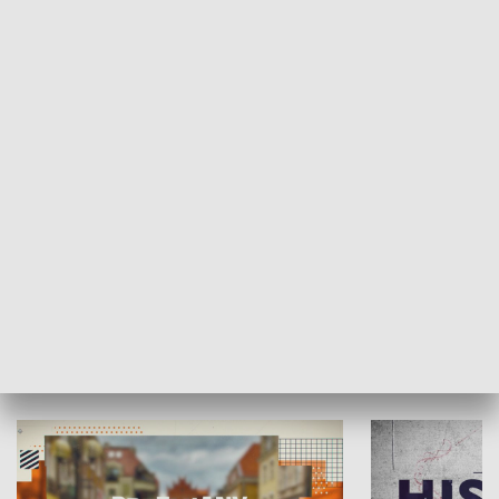
SPOŁECZEŃSTWO
Moje miejsce
Winda region
HISTORIA