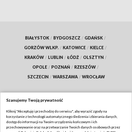
BIAŁYSTOK
/
BYDGOSZCZ
/
GDAŃSK
/
GORZÓW WLKP.
/
KATOWICE
/
KIELCE
/
KRAKÓW
/
LUBLIN
/
ŁÓDŹ
/
OLSZTYN
/
OPOLE
/
POZNAŃ
/
RZESZÓW
/
SZCZECIN
/
WARSZAWA
/
WROCŁAW
Szanujemy Twoją prywatność
Dołącz do nas:
Kliknij "Akceptuję i przechodzę do serwisu", aby wyrazić zgody na
korzystanie z technologii automatycznego śledzenia i zbierania danych,
TVP
dostęp do informacji na Twoim urządzeniu końcowym i ich
Abonament TVP
przechowywanie oraz na przetwarzanie Twoich danych osobowych przez
Regulamin TVP