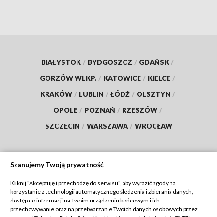
BIAŁYSTOK
/
BYDGOSZCZ
/
GDAŃSK
/
GORZÓW WLKP.
/
KATOWICE
/
KIELCE
/
KRAKÓW
/
LUBLIN
/
ŁÓDŹ
/
OLSZTYN
/
OPOLE
/
POZNAŃ
/
RZESZÓW
/
SZCZECIN
/
WARSZAWA
/
WROCŁAW
Szanujemy Twoją prywatność
Dołącz do nas:
Kliknij "Akceptuję i przechodzę do serwisu", aby wyrazić zgody na
korzystanie z technologii automatycznego śledzenia i zbierania danych,
TVP
dostęp do informacji na Twoim urządzeniu końcowym i ich
Abonament TVP
przechowywanie oraz na przetwarzanie Twoich danych osobowych przez
Regulamin TVP