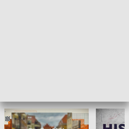
SPOŁECZEŃSTWO
Moje miejsce
Winda region
HISTORIA