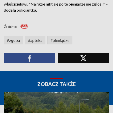
właścicielowi. "Na razie nikt się po te pieniądze nie zgłosił" -
dodała policjantka.
Źródło:
#zguba
#apteka
#pieniądze
ZOBACZ TAKŻE