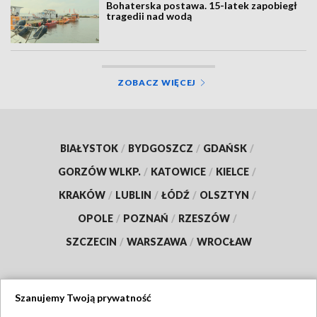
Bohaterska postawa. 15-latek zapobiegł
tragedii nad wodą
ZOBACZ WIĘCEJ
BIAŁYSTOK
/
BYDGOSZCZ
/
GDAŃSK
/
GORZÓW WLKP.
/
KATOWICE
/
KIELCE
/
KRAKÓW
/
LUBLIN
/
ŁÓDŹ
/
OLSZTYN
/
OPOLE
/
POZNAŃ
/
RZESZÓW
/
SZCZECIN
/
WARSZAWA
/
WROCŁAW
Szanujemy Twoją prywatność
Dołącz do nas: