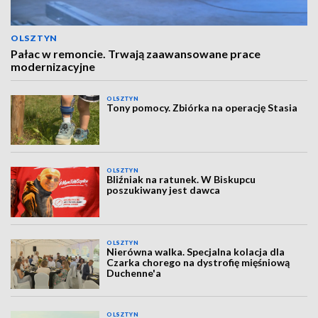
OLSZTYN
Pałac w remoncie. Trwają zaawansowane prace
modernizacyjne
OLSZTYN
Tony pomocy. Zbiórka na operację Stasia
OLSZTYN
Bliźniak na ratunek. W Biskupcu
poszukiwany jest dawca
OLSZTYN
Nierówna walka. Specjalna kolacja dla
Czarka chorego na dystrofię mięśniową
Duchenne'a
OLSZTYN