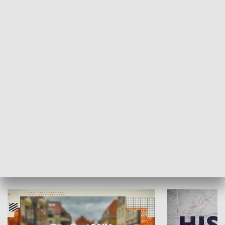
SPOŁECZEŃSTWO
Moje miejsce
Winda region
HISTORIA