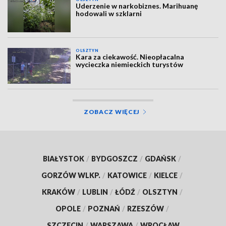
Uderzenie w narkobiznes. Marihuanę
hodowali w szklarni
OLSZTYN
Kara za ciekawość. Nieopłacalna
wycieczka niemieckich turystów
ZOBACZ WIĘCEJ
BIAŁYSTOK
/
BYDGOSZCZ
/
GDAŃSK
/
GORZÓW WLKP.
/
KATOWICE
/
KIELCE
/
KRAKÓW
/
LUBLIN
/
ŁÓDŹ
/
OLSZTYN
/
OPOLE
/
POZNAŃ
/
RZESZÓW
/
SZCZECIN
/
WARSZAWA
/
WROCŁAW