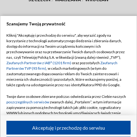
Szanujemy Twoją prywatność
Dołącz do nas:
Kliknij "Akceptuję i przechodzę do serwisu", aby wyrazić zgody na
korzystanie z technologii automatycznego śledzenia i zbierania danych,
TVP
dostęp do informacji na Twoim urządzeniu końcowym i ich
Abonament TVP
przechowywanie oraz na przetwarzanie Twoich danych osobowych przez
Regulamin TVP
nas, czyli Telewizję Polską S.A. w likwidacji (zwaną dalej również „TVP”),
Emisja w TVP
Polityka prywatności
Zaufanych Partnerów z IAB* (1201 firm)
oraz pozostałych
Zaufanych
Partnerów TVP (93 firm)
, w celach marketingowych (w tym do
Centrum informacji TVP
Moje zgody
zautomatyzowanego dopasowania reklam do Twoich zainteresowań i
mierzenia ich skuteczności) i pozostałych, które wskazujemy poniżej, a
Naziemna Telewizja Cyfrowa
Pomoc
także zgody na udostępnianie przez nas identyfikatora PPID do Google.
Sklep TVP
Biuro reklamy
Twoje dane osobowe zbierane podczas odwiedzania przez Ciebie naszych
Rada Programowa
Kontakt
poszczególnych serwisów
zwanych dalej „Portalem”, w tym informacje
zapisywane za pomocą technologii takich jak: pliki cookie, sygnalizatory
System NOS
WWW lub innych podobnych technologii umożliwiających świadczenie
dopasowanych i bezpiecznych usług, personalizację treści oraz reklam,
Informacje o nadawcy
Kanały
udostępnianie funkcji mediów społecznościowych oraz analizowanie
Akceptuję i przechodzę do serwisu
ruchu w Internecie.
Program dla prasy
©2026 Telewizja Polska S.A. w likwidacji