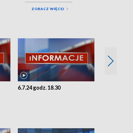
ZOBACZ WIĘCEJ
6.7.24 godz. 18.30
5.7.24 godz. 