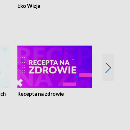
Eko Wizja
ach
Recepta na zdrowie
Wybieram z