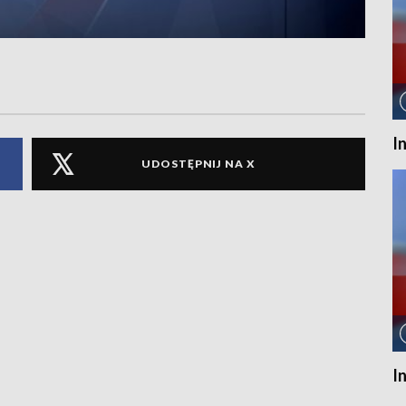
I
UDOSTĘPNIJ NA X
I