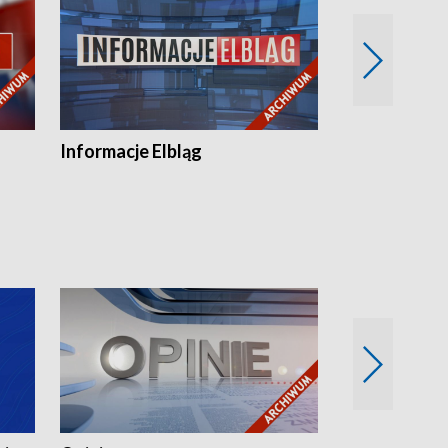
Informacje Elbląg
Wstaje nowy