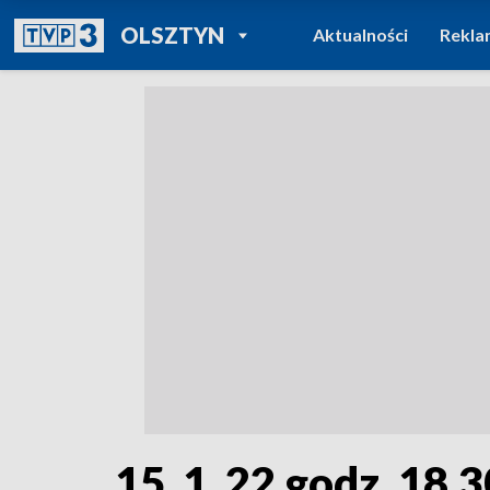
POWRÓT DO
OLSZTYN
Aktualności
Rekla
TVP REGIONY
15_1_22 godz. 18.3