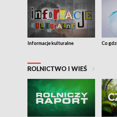
Informacje kulturalne
Co gdzi
ROLNICTWO I WIEŚ