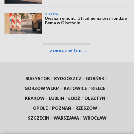
OLSZTYN
Uwaga, remont! Utrudnienia przy rondzie
Bema w Olsztynie
ZOBACZ WIĘCEJ
BIAŁYSTOK
/
BYDGOSZCZ
/
GDAŃSK
/
GORZÓW WLKP.
/
KATOWICE
/
KIELCE
/
KRAKÓW
/
LUBLIN
/
ŁÓDŹ
/
OLSZTYN
/
OPOLE
/
POZNAŃ
/
RZESZÓW
/
SZCZECIN
/
WARSZAWA
/
WROCŁAW