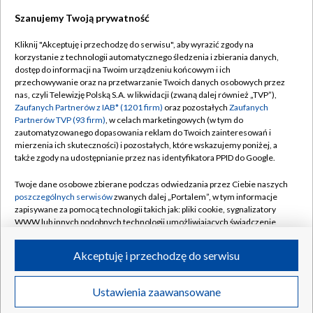
Szanujemy Twoją prywatność
Dołącz do nas:
Kliknij "Akceptuję i przechodzę do serwisu", aby wyrazić zgody na
korzystanie z technologii automatycznego śledzenia i zbierania danych,
TVP
dostęp do informacji na Twoim urządzeniu końcowym i ich
Abonament TVP
przechowywanie oraz na przetwarzanie Twoich danych osobowych przez
Regulamin TVP
nas, czyli Telewizję Polską S.A. w likwidacji (zwaną dalej również „TVP”),
Emisja w TVP
Polityka prywatności
Zaufanych Partnerów z IAB* (1201 firm)
oraz pozostałych
Zaufanych
Partnerów TVP (93 firm)
, w celach marketingowych (w tym do
Centrum informacji TVP
Moje zgody
zautomatyzowanego dopasowania reklam do Twoich zainteresowań i
mierzenia ich skuteczności) i pozostałych, które wskazujemy poniżej, a
Naziemna Telewizja Cyfrowa
Pomoc
także zgody na udostępnianie przez nas identyfikatora PPID do Google.
Sklep TVP
Biuro reklamy
Twoje dane osobowe zbierane podczas odwiedzania przez Ciebie naszych
Rada Programowa
Kontakt
poszczególnych serwisów
zwanych dalej „Portalem”, w tym informacje
zapisywane za pomocą technologii takich jak: pliki cookie, sygnalizatory
System NOS
WWW lub innych podobnych technologii umożliwiających świadczenie
dopasowanych i bezpiecznych usług, personalizację treści oraz reklam,
Informacje o nadawcy
Kanały
udostępnianie funkcji mediów społecznościowych oraz analizowanie
Akceptuję i przechodzę do serwisu
ruchu w Internecie.
Program dla prasy
©2026 Telewizja Polska S.A. w likwidacji
Biuro Reklamy
Twoje dane osobowe zbierane podczas odwiedzania przez Ciebie
Ustawienia zaawansowane
poszczególnych serwisów
na Portalu, takie jak adresy IP, identyfikatory
Ogłoszenie przetargowe
Twoich urządzeń końcowych i identyfikatory plików cookie, informacje o