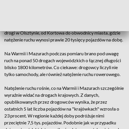
pojazdów na dobę, odnotowano w województwie
warmińsko-mazurskim. To jednak wynik średni. W regionie
są szosy, które biją rekordy popularności. To droga 544 w
Działdowie z 16 tysiącami pojazdów na dobę czy odcinek
drogi w Olsztynie, od Kortowa do obwodnicy miasta, gdzie
natężenie ruchu wynosi prawie 20 tysięcy pojazdów na dobę.
Na Warmii i Mazurach podczas pomiaru brano pod uwagę
ruch na ponad 50 drogach wojewódzkich o łącznej długości
blisko 1800 kilometrów. Co ciekawe: drogowcy liczyli nie
tylko samochody, ale również natężenie ruchu rowerowego.
Natężenie ruchu rośnie, co na Warmii i Mazurach szczególnie
wyraźnie widać na drogach krajowych. Z danych,
opublikowanych przez drogowców wynika, że przez
ostatnich 5 lat liczba pojazdów na "krajówkach" wzrosła o
23 procent. W regionie każdej doby podróżuje nimi
przeciętnie 7,5 tys. pojazdów. Podobnie jak w przypadku