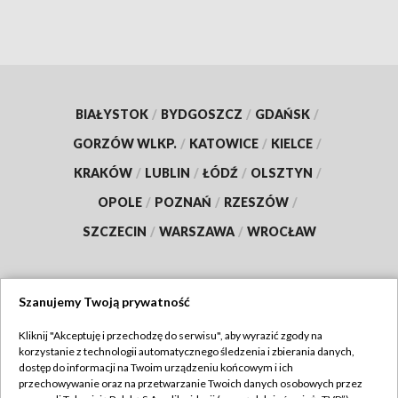
BIAŁYSTOK
/
BYDGOSZCZ
/
GDAŃSK
/
GORZÓW WLKP.
/
KATOWICE
/
KIELCE
/
KRAKÓW
/
LUBLIN
/
ŁÓDŹ
/
OLSZTYN
/
OPOLE
/
POZNAŃ
/
RZESZÓW
/
SZCZECIN
/
WARSZAWA
/
WROCŁAW
Szanujemy Twoją prywatność
Dołącz do nas:
Kliknij "Akceptuję i przechodzę do serwisu", aby wyrazić zgody na
korzystanie z technologii automatycznego śledzenia i zbierania danych,
TVP
dostęp do informacji na Twoim urządzeniu końcowym i ich
Abonament TVP
przechowywanie oraz na przetwarzanie Twoich danych osobowych przez
Regulamin TVP