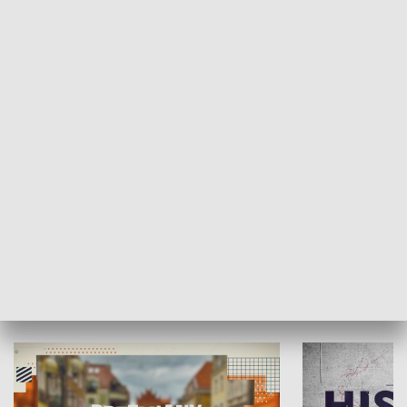
SPOŁECZEŃSTWO
Moje miejsce
Winda region
HISTORIA