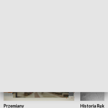
Moje miejsce
Winda region
HISTORIA
Przemiany
Historia Ręką