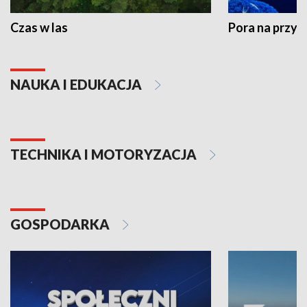
Czas w las
Pora na przyr
NAUKA I EDUKACJA
TECHNIKA I MOTORYZACJA
GOSPODARKA