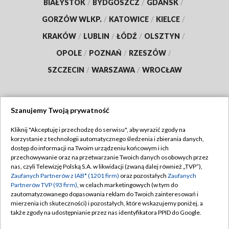
BIAŁYSTOK
/
BYDGOSZCZ
/
GDAŃSK
/
GORZÓW WLKP.
/
KATOWICE
/
KIELCE
/
KRAKÓW
/
LUBLIN
/
ŁÓDŹ
/
OLSZTYN
/
OPOLE
/
POZNAŃ
/
RZESZÓW
/
SZCZECIN
/
WARSZAWA
/
WROCŁAW
Szanujemy Twoją prywatność
Dołącz do nas:
Kliknij "Akceptuję i przechodzę do serwisu", aby wyrazić zgody na
korzystanie z technologii automatycznego śledzenia i zbierania danych,
TVP
dostęp do informacji na Twoim urządzeniu końcowym i ich
Abonament TVP
przechowywanie oraz na przetwarzanie Twoich danych osobowych przez
Regulamin TVP
nas, czyli Telewizję Polską S.A. w likwidacji (zwaną dalej również „TVP”),
Emisja w TVP
Zaufanych Partnerów z IAB* (1201 firm)
oraz pozostałych
Zaufanych
Polityka prywatności
Partnerów TVP (93 firm)
, w celach marketingowych (w tym do
Centrum informacji TVP
Moje zgody
zautomatyzowanego dopasowania reklam do Twoich zainteresowań i
mierzenia ich skuteczności) i pozostałych, które wskazujemy poniżej, a
Naziemna Telewizja Cyfrowa
Pomoc
także zgody na udostępnianie przez nas identyfikatora PPID do Google.
Sklep TVP
Biuro reklamy