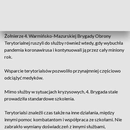
spodziewał się, że test ich umiejętności nadejdzie tak szybko.
Żołnierze Wojsk Obrony Terytorialnej z Warmii i Mazur od
początku kryzysu na polsko-białoruskiej granicy wspierali
stacjonujące tam wojska operacyjne oraz straż graniczną.
Żołnierze 4. Warmińsko-Mazurskiej Brygady Obrony
Terytorialnej ruszyli do służby również wtedy, gdy wybuchła
pandemia koronawirusa i kontynuowali ją przez cały miniony
rok.
Wsparcie terytorialsów pozwoliło przynajmniej częściowo
odciążyć medyków.
Mimo służby w sytuacjach kryzysowych, 4. Brygada stale
prowadziła standardowe szkolenia.
Terytorialsi znaleźli czas także na inne działania, między
innymi pomoc kombatantom i współpraca ze szkołami. Nie
zabrakło wymiany doświadczeń z innymi służbami,