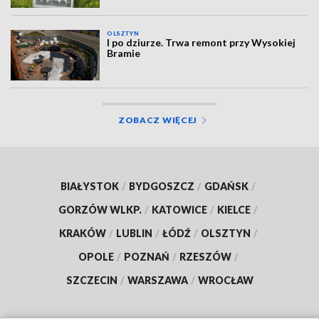
OLSZTYN
I po dziurze. Trwa remont przy Wysokiej
Bramie
ZOBACZ WIĘCEJ
BIAŁYSTOK
/
BYDGOSZCZ
/
GDAŃSK
/
GORZÓW WLKP.
/
KATOWICE
/
KIELCE
/
KRAKÓW
/
LUBLIN
/
ŁÓDŹ
/
OLSZTYN
/
OPOLE
/
POZNAŃ
/
RZESZÓW
/
SZCZECIN
/
WARSZAWA
/
WROCŁAW