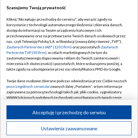
Szanujemy Twoją prywatność
Dołącz do nas:
Kliknij "Akceptuję i przechodzę do serwisu", aby wyrazić zgody na
korzystanie z technologii automatycznego śledzenia i zbierania danych,
TVP
dostęp do informacji na Twoim urządzeniu końcowym i ich
Abonament TVP
przechowywanie oraz na przetwarzanie Twoich danych osobowych przez
Regulamin TVP
nas, czyli Telewizję Polską S.A. w likwidacji (zwaną dalej również „TVP”),
Emisja w TVP
Polityka prywatności
Zaufanych Partnerów z IAB* (1201 firm)
oraz pozostałych
Zaufanych
Partnerów TVP (93 firm)
, w celach marketingowych (w tym do
Centrum informacji TVP
Moje zgody
zautomatyzowanego dopasowania reklam do Twoich zainteresowań i
mierzenia ich skuteczności) i pozostałych, które wskazujemy poniżej, a
Naziemna Telewizja Cyfrowa
Pomoc
także zgody na udostępnianie przez nas identyfikatora PPID do Google.
Sklep TVP
Biuro reklamy
Twoje dane osobowe zbierane podczas odwiedzania przez Ciebie naszych
Rada Programowa
Kontakt
poszczególnych serwisów
zwanych dalej „Portalem”, w tym informacje
zapisywane za pomocą technologii takich jak: pliki cookie, sygnalizatory
System NOS
WWW lub innych podobnych technologii umożliwiających świadczenie
dopasowanych i bezpiecznych usług, personalizację treści oraz reklam,
Informacje o nadawcy
Kanały
udostępnianie funkcji mediów społecznościowych oraz analizowanie
Akceptuję i przechodzę do serwisu
ruchu w Internecie.
Program dla prasy
©2026 Telewizja Polska S.A. w likwidacji
Biuro Reklamy
Twoje dane osobowe zbierane podczas odwiedzania przez Ciebie
Ustawienia zaawansowane
poszczególnych serwisów
na Portalu, takie jak adresy IP, identyfikatory
Ogłoszenie przetargowe
Twoich urządzeń końcowych i identyfikatory plików cookie, informacje o