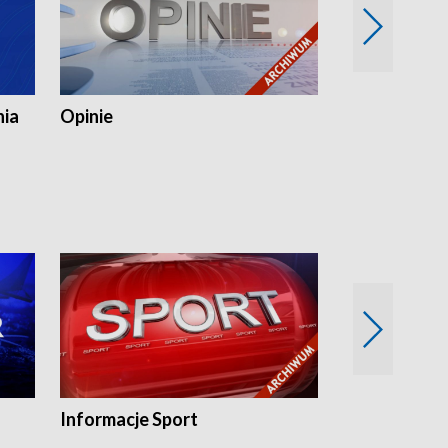
nia
Opinie
Opinie Elblą
Informacje Sport
Flesz sport