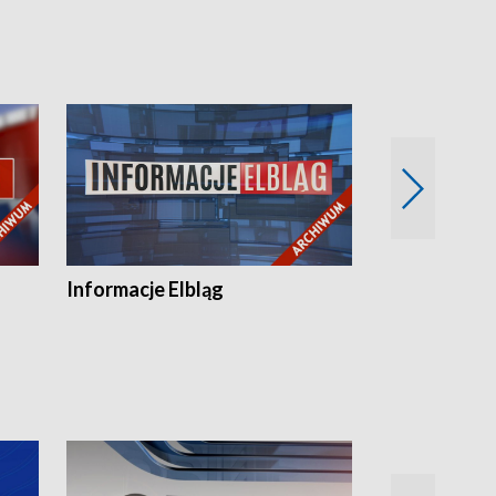
Informacje Elbląg
Wstaje nowy