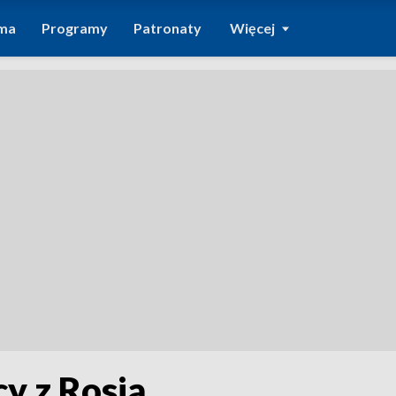
ma
Programy
Patronaty
Więcej
cy z Rosją