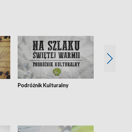
Podróżnik Kulturalny
Okolice Szla