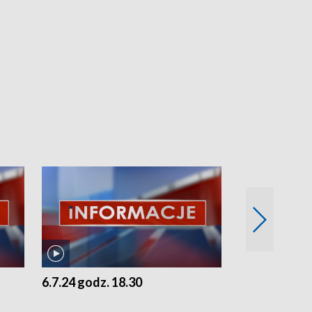
6.7.24 godz. 18.30
5.7.24 godz. 