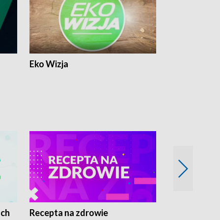
Eko Wizja
ach
Recepta na zdrowie
Wybieram z