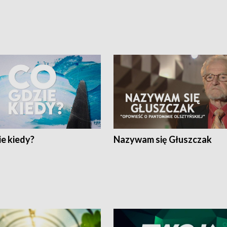
e kiedy?
Nazywam się Głuszczak