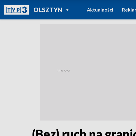
POWRÓT DO
OLSZTYN
Aktualności
Rekla
TVP REGIONY
(Bez) ruch na grani