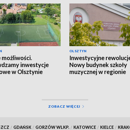
N
OLSZTYN
możliwości.
Inwestycyjne rewolucje
wdzamy inwestycje
Nowy budynek szkoły
owe w Olsztynie
muzycznej w regionie
ZOBACZ WIĘCEJ
SZCZ
/
GDAŃSK
/
GORZÓW WLKP.
/
KATOWICE
/
KIELCE
/
KRA