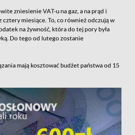
ite zniesienie VAT-u na gaz, a na prąd i
z cztery miesiące. To, co również odczują w
odatek na żywność, która do tej pory była
ą. Do tego od lutego zostanie
ązania mają kosztować budżet państwa od 15