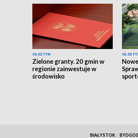
OLSZTYN
OLSZTY
Zielone granty. 20 gmin w
Nowe 
regionie zainwestuje w
Spra
środowisko
sport
BIAŁYSTOK
/
BYDGO