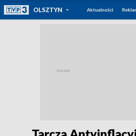
POWRÓT DO
OLSZTYN
Aktualności
Rekla
TVP REGIONY
Tarcza Antyinflac