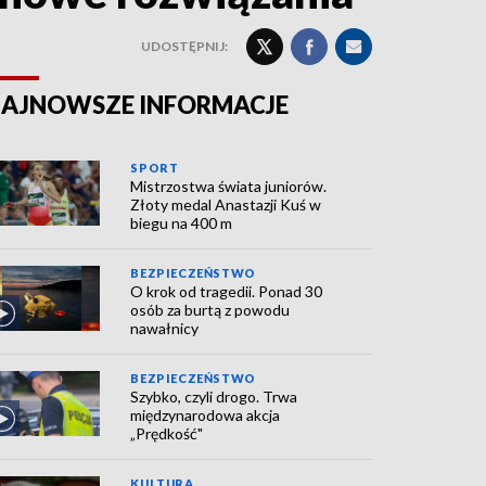
UDOSTĘPNIJ:
AJNOWSZE INFORMACJE
SPORT
Mistrzostwa świata juniorów.
Złoty medal Anastazji Kuś w
biegu na 400 m
BEZPIECZEŃSTWO
O krok od tragedii. Ponad 30
osób za burtą z powodu
nawałnicy
BEZPIECZEŃSTWO
Szybko, czyli drogo. Trwa
międzynarodowa akcja
„Prędkość"
KULTURA