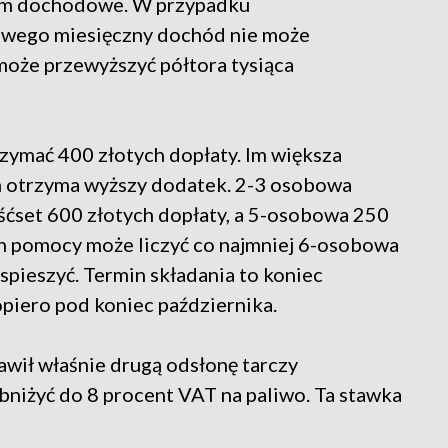
um dochodowe. W przypadku
ego miesięczny dochód nie może
e może przewyższyć półtora tysiąca
ymać 400 złotych dopłaty. Im większa
ym otrzyma wyższy dodatek. 2-3 osobowa
śćset 600 złotych dopłaty, a 5-osobowa 250
ych pomocy może liczyć co najmniej 6-osobowa
 spieszyć. Termin składania to koniec
opiero pod koniec października.
wił właśnie drugą odsłonę tarczy
obniżyć do 8 procent VAT na paliwo. Ta stawka