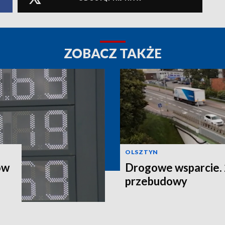
ZOBACZ TAKŻE
OLSZTYN
ów
Drogowe wsparcie. 2
przebudowy