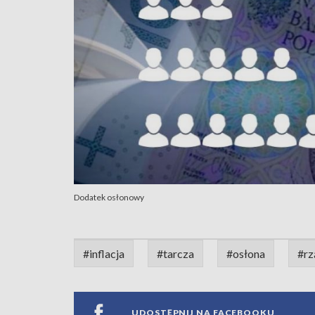
Dodatek osłonowy
#inflacja
#tarcza
#osłona
#rz
UDOSTĘPNIJ NA FACEBOOKU