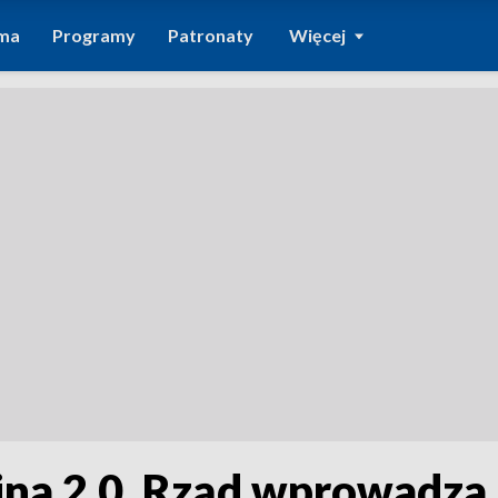
ma
Programy
Patronaty
Więcej
yjna 2.0. Rząd wprowadza