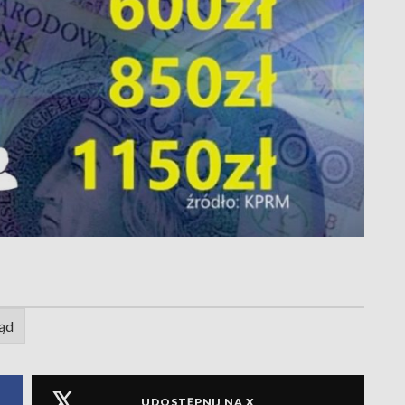
ąd
UDOSTĘPNIJ NA X