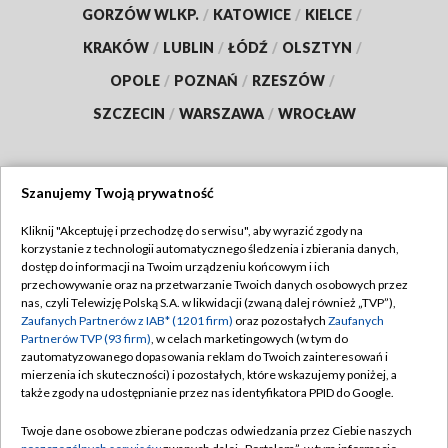
GORZÓW WLKP.
/
KATOWICE
/
KIELCE
/
KRAKÓW
/
LUBLIN
/
ŁÓDŹ
/
OLSZTYN
/
OPOLE
/
POZNAŃ
/
RZESZÓW
/
SZCZECIN
/
WARSZAWA
/
WROCŁAW
Szanujemy Twoją prywatność
Dołącz do nas:
Kliknij "Akceptuję i przechodzę do serwisu", aby wyrazić zgody na
korzystanie z technologii automatycznego śledzenia i zbierania danych,
TVP
dostęp do informacji na Twoim urządzeniu końcowym i ich
Abonament TVP
przechowywanie oraz na przetwarzanie Twoich danych osobowych przez
Regulamin TVP
nas, czyli Telewizję Polską S.A. w likwidacji (zwaną dalej również „TVP”),
Emisja w TVP
Polityka prywatności
Zaufanych Partnerów z IAB* (1201 firm)
oraz pozostałych
Zaufanych
Partnerów TVP (93 firm)
, w celach marketingowych (w tym do
Centrum informacji TVP
Moje zgody
zautomatyzowanego dopasowania reklam do Twoich zainteresowań i
mierzenia ich skuteczności) i pozostałych, które wskazujemy poniżej, a
Naziemna Telewizja Cyfrowa
Pomoc
także zgody na udostępnianie przez nas identyfikatora PPID do Google.
Sklep TVP
Biuro reklamy
Twoje dane osobowe zbierane podczas odwiedzania przez Ciebie naszych
Rada Programowa