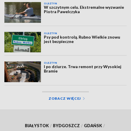
OLSZTYN
W szczytnym celu. Ekstremalne wyzwanie
Piotra Pawelczyka
OLSZTYN
Psy pod kontrolą. Rubno Wielkie znowu
jest bezpieczne
OLSZTYN
I po dziurze. Trwa remont przy Wysokiej
Bramie
ZOBACZ WIĘCEJ
BIAŁYSTOK
/
BYDGOSZCZ
/
GDAŃSK
/