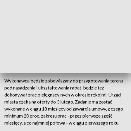
Nagórkach (332) i w Śródmieściu (304).
"Od wykonawcy oczekujemy, że w pierwszej kolejności nowe
drzewa będą sadzone wzdłuż al. Piłsudskiego oraz w obrębie
Śródmieścia" - przekazała dyrektor ratuszowego wydziału
strategii i funduszy europejskich Justyna Sarna-Pezowicz.
Najwięcej ma być klonów, lip, dębów i drzew owocowych.
Sadzonki muszą mieć określone parametry, np. obwód pnia
na wysokości metra powinien mieć co najmniej 16-18 cm.
Wykonawca będzie zobowiązany do przygotowania terenu
pod nasadzenia i ukształtowania rabat, będzie też
dokonywał prac pielęgnacyjnych w okresie rękojmi. Urząd
miasta czeka na oferty do 3 lutego. Zadanie ma zostać
wykonane w ciągu 18 miesięcy od zawarcia umowy, z czego
minimum 20 proc. zakresu prac - przez pierwsze sześć
miesięcy, a co najmniej połowa - w ciągu pierwszego roku.