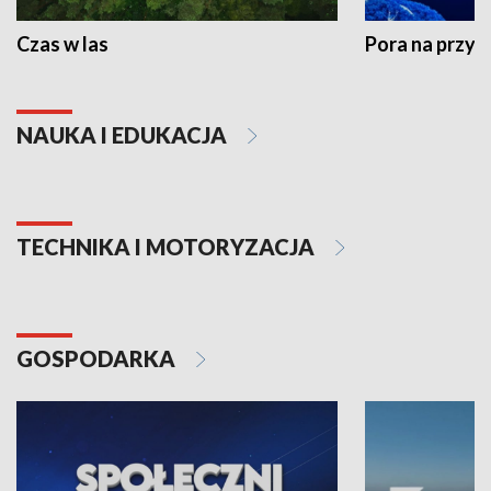
Czas w las
Pora na przyr
NAUKA I EDUKACJA
TECHNIKA I MOTORYZACJA
GOSPODARKA