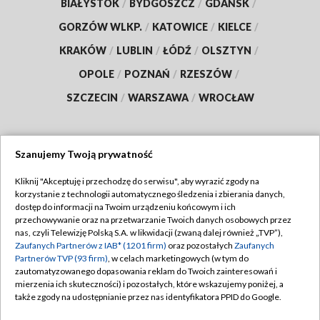
BIAŁYSTOK
/
BYDGOSZCZ
/
GDAŃSK
/
GORZÓW WLKP.
/
KATOWICE
/
KIELCE
/
KRAKÓW
/
LUBLIN
/
ŁÓDŹ
/
OLSZTYN
/
OPOLE
/
POZNAŃ
/
RZESZÓW
/
SZCZECIN
/
WARSZAWA
/
WROCŁAW
Szanujemy Twoją prywatność
Dołącz do nas:
Kliknij "Akceptuję i przechodzę do serwisu", aby wyrazić zgody na
korzystanie z technologii automatycznego śledzenia i zbierania danych,
TVP
dostęp do informacji na Twoim urządzeniu końcowym i ich
Abonament TVP
przechowywanie oraz na przetwarzanie Twoich danych osobowych przez
Regulamin TVP
nas, czyli Telewizję Polską S.A. w likwidacji (zwaną dalej również „TVP”),
Emisja w TVP
Zaufanych Partnerów z IAB* (1201 firm)
oraz pozostałych
Zaufanych
Polityka prywatności
Partnerów TVP (93 firm)
, w celach marketingowych (w tym do
Centrum informacji TVP
Moje zgody
zautomatyzowanego dopasowania reklam do Twoich zainteresowań i
mierzenia ich skuteczności) i pozostałych, które wskazujemy poniżej, a
Naziemna Telewizja Cyfrowa
Pomoc
także zgody na udostępnianie przez nas identyfikatora PPID do Google.
Sklep TVP
Biuro reklamy