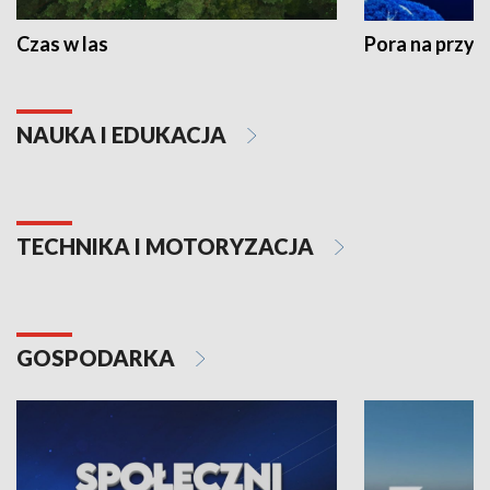
Czas w las
Pora na przyr
NAUKA I EDUKACJA
TECHNIKA I MOTORYZACJA
GOSPODARKA