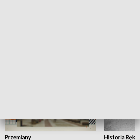
Moje miejsce
Winda region
HISTORIA
Przemiany
Historia Ręką