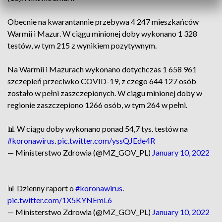
Obecnie na kwarantannie przebywa 4 247 mieszkańców
Warmii i Mazur. W ciągu minionej doby wykonano 1 328
testów, w tym 215 z wynikiem pozytywnym.
Na Warmii i Mazurach wykonano dotychczas 1 658 961
szczepień przeciwko COVID-19, z czego 644 127 osób
zostało w pełni zaszczepionych. W ciągu minionej doby w
regionie zaszczepiono 1266 osób, w tym 264 w pełni.
📊 W ciągu doby wykonano ponad 54,7 tys. testów na
#koronawirus
.
pic.twitter.com/yssQJEde4R
— Ministerstwo Zdrowia (@MZ_GOV_PL)
January 10, 2022
📊 Dzienny raport o
#koronawirus
.
pic.twitter.com/1X5KYNEmL6
— Ministerstwo Zdrowia (@MZ_GOV_PL)
January 10, 2022