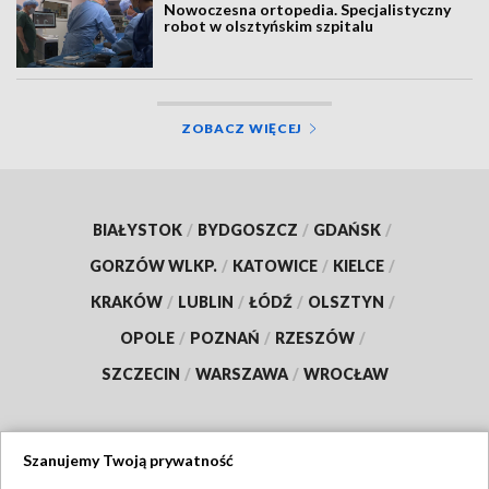
Nowoczesna ortopedia. Specjalistyczny
robot w olsztyńskim szpitalu
ZOBACZ WIĘCEJ
BIAŁYSTOK
/
BYDGOSZCZ
/
GDAŃSK
/
GORZÓW WLKP.
/
KATOWICE
/
KIELCE
/
KRAKÓW
/
LUBLIN
/
ŁÓDŹ
/
OLSZTYN
/
OPOLE
/
POZNAŃ
/
RZESZÓW
/
SZCZECIN
/
WARSZAWA
/
WROCŁAW
Szanujemy Twoją prywatność
Dołącz do nas: