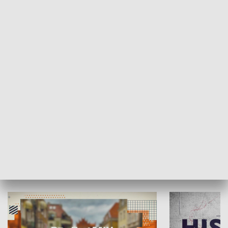
SPOŁECZEŃSTWO
Moje miejsce
Winda region
HISTORIA