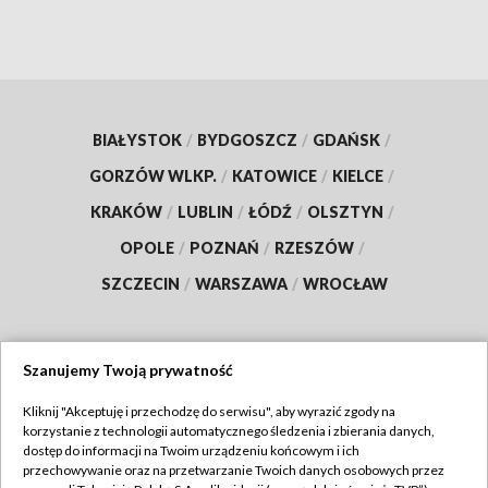
BIAŁYSTOK
/
BYDGOSZCZ
/
GDAŃSK
/
GORZÓW WLKP.
/
KATOWICE
/
KIELCE
/
KRAKÓW
/
LUBLIN
/
ŁÓDŹ
/
OLSZTYN
/
OPOLE
/
POZNAŃ
/
RZESZÓW
/
SZCZECIN
/
WARSZAWA
/
WROCŁAW
Szanujemy Twoją prywatność
Dołącz do nas:
Kliknij "Akceptuję i przechodzę do serwisu", aby wyrazić zgody na
korzystanie z technologii automatycznego śledzenia i zbierania danych,
TVP
dostęp do informacji na Twoim urządzeniu końcowym i ich
Abonament TVP
przechowywanie oraz na przetwarzanie Twoich danych osobowych przez
Regulamin TVP